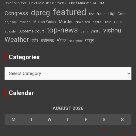
CM
Chief Minister
Chief Minister Dr. Yadav
Chief Minister Sai
featured
dprcg
Congress
High Court
fire
fraud
Murder
rape
Mohan Yadav
Naxalites
rain
Kejriwal
mohan
petrol
top-news
vishnu
Supreme Court
Vastu
suicide
train
Weather
भोपाल
रायपुर
इंदौर
छत्तीसगढ़
मध्य प्रदेश
Categories
Categories
Calendar
AUGUST 2026
M
T
W
T
F
S
S
1
2