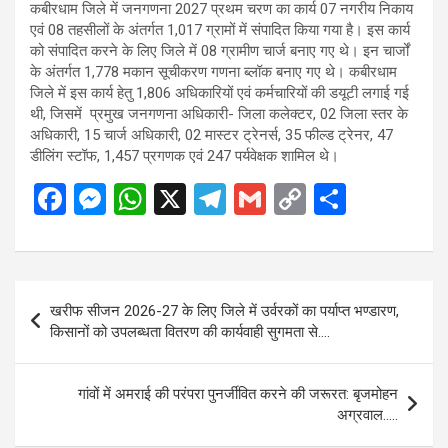
कबीरधाम जिले में जनगणना 2027 प्रथम चरण का कार्य 07 नगरीय निकाय
एवं 08 तहसीलों के अंतर्गत 1,017 ग्रामों में संपादित किया गया है। इस कार्य
को संपादित करने के लिए जिले में 08 ग्रामीण चार्ज बनाए गए थे। इन चार्जों
के अंतर्गत 1,778 मकान सूचीकरण गणना ब्लॉक बनाए गए थे। कबीरधाम
जिले में इस कार्य हेतु 1,806 अधिकारियों एवं कर्मचारियों की डयूटी लगाई गई
थी, जिसमें प्रमुख जनगणना अधिकारी- जिला कलेक्टर, 02 जिला स्तर के
अधिकारी, 15 चार्ज अधिकारी, 02 मास्टर ट्रेनर्स, 35 फील्ड ट्रेनर, 47
डीलिंग स्टॉफ, 1,457 प्रगणक एवं 247 पर्यवेक्षक शामिल थे।
F
M
W
X
T
G
C
S
a
es
h
el
m
o
h
ce
se
at
e
ail
py
ar
b
n
s
gr
Li
e
Post
खरीफ सीजन 2026-27 के लिए जिले में उर्वरकों का पर्याप्त भण्डारण,
o
g
A
a
n
navigation
किसानों को उपलब्धता वितरण की कार्यवाही सुगमता से….
o
er
p
m
k
k
p
गांवों में अमराई की परंपरा पुनर्जीवित करने की जरूरत: बृजमोहन
अग्रवाल…..