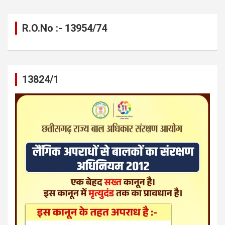
R.O.No :- 13954/74
13824/1