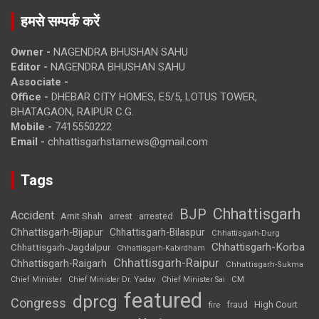
हमसे सम्पर्क करें
Owner -
NAGENDRA BHUSHAN SAHU
Editor -
NAGENDRA BHUSHAN SAHU
Associate -
Office -
DHEBAR CITY HOMES, E5/5, LOTUS TOWER,
BHATAGAON, RAIPUR C.G.
Mobile -
7415550222
Email -
chhattisgarhstarnews@gmail.com
Tags
Chhattisgarh
BJP
Accident
Amit Shah
arrested
arrest
Chhattisgarh-Bijapur
Chhattisgarh-Bilaspur
Chhattisgarh-Durg
Chhattisgarh-Korba
Chhattisgarh-Jagdalpur
Chhattisgarh-Kabirdham
Chhattisgarh-Raipur
Chhattisgarh-Raigarh
Chhattisgarh-Sukma
CM
Chief Minister
Chief Minister Dr. Yadav
Chief Minister Sai
featured
dprcg
Congress
High Court
fire
fraud