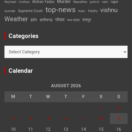
Murder
rape
Mohan Yadav
Naxalites
rain
Kejriwal
mohan
petrol
top-news
vishnu
Supreme Court
Vastu
suicide
train
Weather
भोपाल
रायपुर
इंदौर
छत्तीसगढ़
मध्य प्रदेश
Categories
Categories
Calendar
AUGUST 2026
M
T
W
T
F
S
S
1
2
3
4
5
6
7
8
9
10
11
12
13
14
15
16