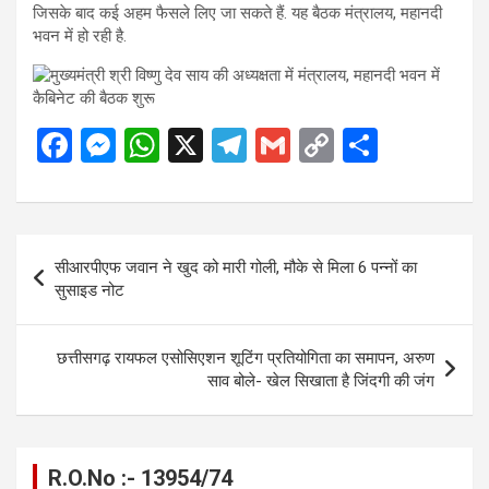
जिसके बाद कई अहम फैसले लिए जा सकते हैं. यह बैठक मंत्रालय, महानदी
भवन में हो रही है.
F
M
W
X
T
G
C
S
a
es
h
el
m
o
h
ce
se
at
e
ail
py
ar
b
n
s
gr
Li
e
Post
सीआरपीएफ जवान ने खुद को मारी गोली, मौके से मिला 6 पन्नों का
o
g
A
a
n
navigation
सुसाइड नोट
o
er
p
m
k
k
p
छत्तीसगढ़ रायफल एसोसिएशन शूटिंग प्रतियोगिता का समापन, अरुण
साव बोले- खेल सिखाता है जिंदगी की जंग
R.O.No :- 13954/74