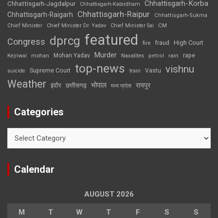
Chhattisgarh-Korba
Chhattisgarh-Jagdalpur
Chhattisgarh-Kabirdham
Chhattisgarh-Raipur
Chhattisgarh-Raigarh
Chhattisgarh-Sukma
CM
Chief Minister
Chief Minister Dr. Yadav
Chief Minister Sai
featured
dprcg
Congress
High Court
fire
fraud
Murder
rape
Mohan Yadav
Naxalites
rain
Kejriwal
mohan
petrol
top-news
vishnu
Supreme Court
Vastu
suicide
train
Weather
भोपाल
रायपुर
इंदौर
छत्तीसगढ़
मध्य प्रदेश
Categories
Categories
Calendar
AUGUST 2026
M
T
W
T
F
S
S