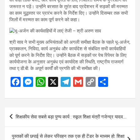
जरूरत न पड़े। उन्होंने बरसात के तुरंत बाद प्रदेशभर में सड़कों की मरम्मत
का काम युद्धस्तर पर प्रारंभ करने के निर्देश दिए। उन्होंने दिसम्बर तक सभी
जिलों में मरम्मत का काम पूर्ण करने को कहा।
श्री साव ने सभी मुख्य अभियंताओं को अगली समीक्षा बैठक के पहले भू-अर्जन,
प्राक्कलन, निविदा, कार्य अनुबंध और कार्यादेश से संबंधित सभी कार्यवाहियों
को पूर्ण करने के निर्देश दिए। उन्होंने बैठक में सड़कों पर पेच रिपेयर के लिए
कार्ययोजना के अनुसार अनुबंध एवं कार्यादेश की स्थिति, राष्ट्रीय राजमार्ग
तथा ए.डी.बी. के अपूर्ण कार्यों की प्रगति की भी समीक्षा की।
F
M
W
X
T
G
C
S
a
es
h
el
m
o
h
ce
se
at
e
ail
py
ar
b
n
s
gr
Li
e
Post
शिक्षकीय सेवा सबसे बड़ा पुण्य कार्य : स्कूल शिक्षा मंत्री गजेन्द्र यादव….
o
g
A
a
n
navigation
o
er
p
m
k
पुस्तकों की छपाई से लेकर परिवहन तक एक ही टेंडर के माध्यम हो: शिक्षा