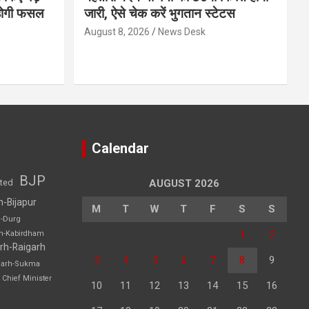
होगी फसल
जारी, ऐसे चेक करें भुगतान स्टेटस
August 8, 2026
News Desk
Calendar
BJP
sted
AUGUST 2026
h-Bijapur
M
T
W
T
F
S
S
h-Durg
1
2
rh-Kabirdham
rh-Raigarh
3
4
5
6
7
8
9
garh-Sukma
Chief Minister
10
11
12
13
14
15
16