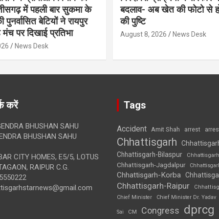
ीसगढ़ में पहली बार सुकमा के
बदलाव- अब खेत की फोटो से 
पुनर्वासित बेटियों ने रायपुर
की पुष्टि
े मंच पर दिखाई प्रतिभा
August 8, 2026
News Desk
026
News Desk
क करें
Tags
ENDRA BHUSHAN SAHU
Accident
Amit Shah
arre
arrest
ENDRA BHUSHAN SAHU
Chhattisgarh
Chhattisgar
Chhattisgarh-Bilaspur
Chhattisgar
AR CITY HOMES, E5/5, LOTUS
Chhattisgarh-Jagdalpur
Chhattisga
AGAON, RAIPUR C.G.
Chhattisgarh-Korba
Chhattisga
5550222
Chhattisgarh-Raipur
ttisgarhstarnews@gmail.com
Chhattis
Chief Minister
Chief Minister Dr. Yadav
dprcg
Congress
CM
Sai