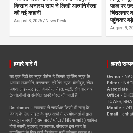
किसान अनारथ साय ने लिखी आत्मनिर्भरता
पहल पर छत्त
की नई कहानी
चिंतलनार की 
पहुंचकर बड़
August 8, 2026
News Desk
August 8, 2
हमारे बारे में
हमसे सम्पर्
यह एक हिंदी वेब न्यूज़ पोर्टल है जिसमें ब्रेकिंग न्यूज़ के
Owner -
NAG
अलावा राजनीति, प्रशासन, ट्रेंडिंग न्यूज, बॉलीवुड, खेल
Editor -
NAG
जगत, लाइफस्टाइल, बिजनेस, सेहत, ब्यूटी, रोजगार तथा
Associate -
टेक्नोलॉजी से संबंधित खबरें पोस्ट की जाती है।
Office -
DHEB
TOWER, BHAT
Disclaimer - समाचार से सम्बंधित किसी भी तरह के
Mobile -
741
विवाद के लिए साइट के कुछ तत्वों में उपयोगकर्ताओं द्वारा
Email -
chha
प्रस्तुत सामग्री ( समाचार / फोटो / विडियो आदि ) शामिल
होगी स्वामी, मुद्रक, प्रकाशक, संपादक इस तरह के
सामग्रियों के लिए कोई ज़िम्मेदार नहीं स्वीकार करता है।