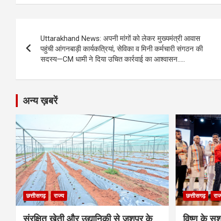
b
n
s
gr
Li
e
o
g
A
a
n
Post
o
er
p
m
k
Uttarakhand News: अपनी मांगों को लेकर मुख्यमंत्री आवास
navigation
पहुंची आंगनबाड़ी कार्यकत्रियां, सेविका व मिनी कर्मचारी संगठन की
k
p
सदस्य—CM धामी ने दिया उचित कार्रवाई का आश्वासन…..
अन्य ख़बरें
छत्तीसगढ़
राज्य
छत्तीसगढ़
राज
संरक्षित खेती और उद्यानिकी से जशपुर के
विष्णु के सु