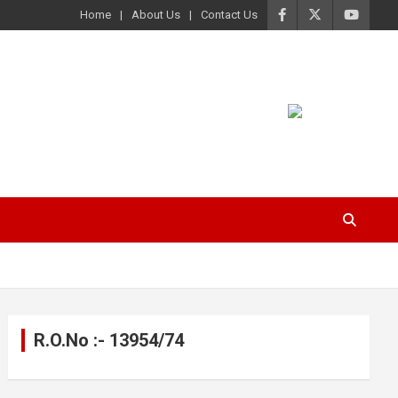
Home
About Us
Contact Us
R.O.No :- 13954/74