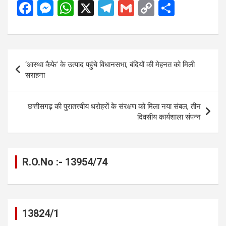
F
M
W
X
T
G
C
S
a
es
h
el
m
o
h
ce
se
at
e
ail
py
ar
b
n
s
gr
Li
e
Post
‘आस्था कैफे’ के उत्पाद पहुंचे विधानसभा, बंदियों की मेहनत को मिली
o
g
A
a
n
navigation
सराहना
o
er
p
m
k
k
p
छत्तीसगढ़ की पुरातत्त्वीय धरोहरों के संरक्षण को मिला नया संबल, तीन
दिवसीय कार्यशाला संपन्न
R.O.No :- 13954/74
13824/1