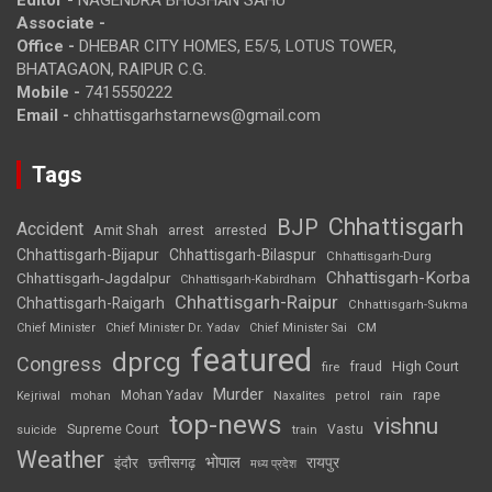
Associate -
Office -
DHEBAR CITY HOMES, E5/5, LOTUS TOWER,
BHATAGAON, RAIPUR C.G.
Mobile -
7415550222
Email -
chhattisgarhstarnews@gmail.com
Tags
Chhattisgarh
BJP
Accident
Amit Shah
arrested
arrest
Chhattisgarh-Bijapur
Chhattisgarh-Bilaspur
Chhattisgarh-Durg
Chhattisgarh-Korba
Chhattisgarh-Jagdalpur
Chhattisgarh-Kabirdham
Chhattisgarh-Raipur
Chhattisgarh-Raigarh
Chhattisgarh-Sukma
CM
Chief Minister
Chief Minister Dr. Yadav
Chief Minister Sai
featured
dprcg
Congress
High Court
fire
fraud
Murder
rape
Mohan Yadav
Naxalites
rain
Kejriwal
mohan
petrol
top-news
vishnu
Supreme Court
Vastu
suicide
train
Weather
भोपाल
रायपुर
इंदौर
छत्तीसगढ़
मध्य प्रदेश