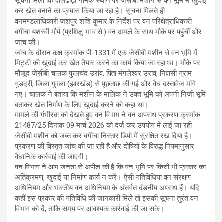
सूचना मिली कि दालढोढ़ी नामक स्थान पर जेसीबी मशीन से वन भूमि में खुदाई
कर खेत बनाने का प्रयास किया जा रहा है। सूचना मिलते ही
वनमण्डलाधिकारी जशपुर शशि कुमार के निर्देश पर वन परिक्षेत्राधिकारी
बगीचा यशस्वी मौर्य (प्रशिक्षु भा.व.से.) वन अमले के साथ मौके पर पहुंचीं और
जांच की।
जांच के दौरान कक्ष क्रमांक पी-1331 में एक जेसीबी मशीन से वन भूमि में
मिट्टी की खुदाई कर खेत तैयार करने का कार्य किया जा रहा था। मौके पर
मौजूद जेसीबी चालक फुलचंद उरांव, पिता मंगलेश्वर उरांव, निवासी ग्राम
गुड़दरी, जिला गुमला (झारखंड) से पूछताछ की गई और वैध दस्तावेज मांगे
गए। चालक ने बताया कि मशीन के मालिक ने उक्त भूमि को अपनी निजी भूमि
बताकर खेत निर्माण के लिए खुदाई करने को कहा था।
मामले की गंभीरता को देखते हुए वन विभाग ने वन अपराध प्रकरण क्रमांक
21487/25 दिनांक 09 मार्च 2026 को दर्ज कर उपयोग में लाई जा रही
जेसीबी मशीन को जब्त कर बगीचा निस्तार डिपो में सुरक्षित रख दिया है।
प्रकरण की विस्तृत जांच की जा रही है और दोषियों के विरुद्ध नियमानुसार
वैधानिक कार्रवाई की जाएगी।
वन विभाग ने आम जनता से अपील की है कि वन भूमि पर किसी भी प्रकार का
अतिक्रमण, खुदाई या निर्माण कार्य न करें। ऐसी गतिविधियां वन संरक्षण
अधिनियम और भारतीय वन अधिनियम के अंतर्गत दंडनीय अपराध हैं। यदि
कहीं इस प्रकार की गतिविधि की जानकारी मिले तो इसकी सूचना तुरंत वन
विभाग को दें, ताकि समय पर आवश्यक कार्रवाई की जा सके।