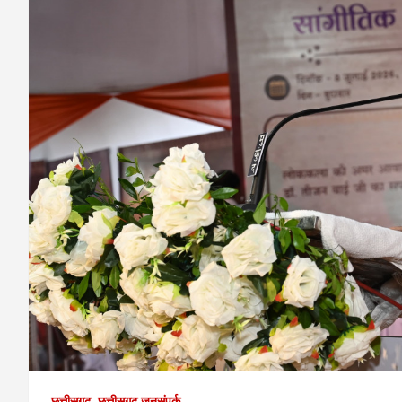
छत्तीसगढ़
छत्तीसगढ़ जनसंपर्क