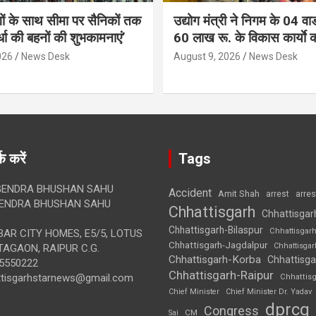
गों के साथ सीमा पर सैनिकों तक
उद्योग मंत्री ने निगम के 04 वार्
र्धा की बहनों की शुभकामनाएं’
60 लाख रू. के विकास कार्याे 
026
News Desk
August 9, 2026
News Desk
क करें
Tags
ENDRA BHUSHAN SAHU
Accident
Amit Shah
arre
arrest
ENDRA BHUSHAN SAHU
Chhattisgarh
Chhattisgar
Chhattisgarh-Bilaspur
Chhattisgar
AR CITY HOMES, E5/5, LOTUS
Chhattisgarh-Jagdalpur
Chhattisga
AGAON, RAIPUR C.G.
Chhattisgarh-Korba
Chhattisga
5550222
Chhattisgarh-Raipur
ttisgarhstarnews@gmail.com
Chhattis
Chief Minister
Chief Minister Dr. Yadav
dprcg
Congress
CM
Sai