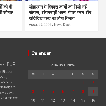
डाे को दी
लोहाखान में विकास कार्यों को मिली नई
की सौगात
सौगात, आंगनबाड़ी भवन, मंगल भवन और
अतिरिक्त कक्ष का होगा निर्माण
August 9, 2026
News Desk
Calendar
BJP
sted
AUGUST 2026
h-Bijapur
M
T
W
T
F
S
S
h-Durg
1
2
rh-Kabirdham
rh-Raigarh
3
4
5
6
7
8
9
garh-Sukma
Chief Minister
10
11
12
13
14
15
16