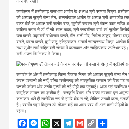
के समक्ष रखी।
कार्यक्रम में छत्तीसगढ़ राजभाषा आयोग के अध्यक्ष श्री प्रभात मिश्रा, छत्ती
की अध्यक्षा सुश्री मोना सेन, अल्पसंख्यक आयोग के अध्यक्ष श्री अमरजीत छाब
वक्फ बोर्ड के अध्यक्ष श्री सलीम राज, यूसीसी सदस्य श्री मोहन पवार सहित
साहित्य जगत से डॉ. पी.सी. लाल यादव, श्री परदेशीराम वर्मा, डॉ. सुशील त्रिव
उषा बारले, पद्मश्री राधेश्याम बारले, मीर अली मीर, निर्मला ठाकुर, मोक्षदा च
बारले, वंदना बारले, दुर्गा साहू, इतिहासकार आचार्य रमेन्द्रनाथ मिश्र, अशोक तिवार
तथा सुधीर शर्मा सहित बड़ी संख्या में कलाकार और साहित्यकार उपस्थित रहे।
श्री अरुण निर्मलकर ने किया।
समारोह के अंत में छत्तीसगढ़ फिल्म विकास निगम की अध्यक्षा सुश्री मोना सेन 
केवल पंडवानी को नहीं, बल्कि छत्तीसगढ़ की सांस्कृतिक पहचान को विश्व मंच
उनकी परंपरा और उनके मूल्यों को नई पीढ़ी तक पहुंचाएं। आज यहां उपस्थित प
सामूहिक सम्मान का प्रतीक है। संस्कृति विभाग और राज्य सरकार इस अमूल्य
कलाकार भले ही शारीरिक रूप से हमारे बीच न रहें, लेकिन उनकी कला, उनक
है। स्वर्गीय पद्म विभूषण डॉ. तीजन बाई का अमर स्वर भी आने वाली पीढ़ियों 
रहेगा।
F
M
W
X
T
G
C
S