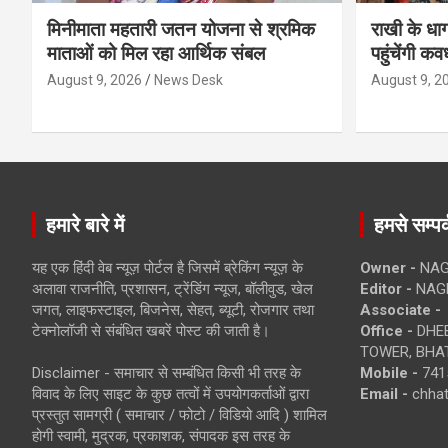
मिनीमाता महतारी जतन योजना से श्रमिक
राखी के धा
माताओं को मिल रहा आर्थिक संबल
पहुंचेंगी कव
August 9, 2026
News Desk
August 9, 2
हमारे बारे में
हमसे सम्पर्
यह एक हिंदी वेब न्यूज़ पोर्टल है जिसमें ब्रेकिंग न्यूज़ के
Owner -
NAG
अलावा राजनीति, प्रशासन, ट्रेंडिंग न्यूज, बॉलीवुड, खेल
Editor -
NAG
जगत, लाइफस्टाइल, बिजनेस, सेहत, ब्यूटी, रोजगार तथा
Associate -
टेक्नोलॉजी से संबंधित खबरें पोस्ट की जाती है।
Office -
DHEB
TOWER, BHAT
Disclaimer - समाचार से सम्बंधित किसी भी तरह के
Mobile -
741
विवाद के लिए साइट के कुछ तत्वों में उपयोगकर्ताओं द्वारा
Email -
chha
प्रस्तुत सामग्री ( समाचार / फोटो / विडियो आदि ) शामिल
होगी स्वामी, मुद्रक, प्रकाशक, संपादक इस तरह के