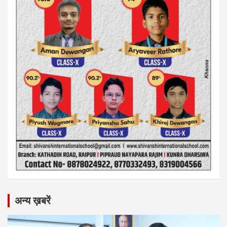
अन्य ख़बरें