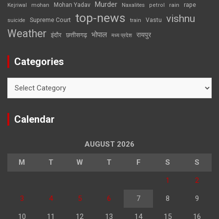
Murder
rape
Mohan Yadav
Naxalites
rain
Kejriwal
mohan
petrol
top-news
vishnu
Supreme Court
Vastu
suicide
train
Weather
भोपाल
रायपुर
इंदौर
छत्तीसगढ़
मध्य प्रदेश
Categories
Categories
Calendar
AUGUST 2026
M
T
W
T
F
S
S
1
2
3
4
5
6
7
8
9
10
11
12
13
14
15
16