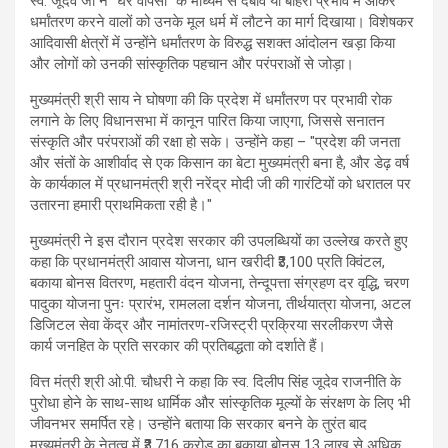
स्व. जूदेव जी ने "घर वापसी" के माध्यम से दबाव या बाहरी प्रभाव में आकर
धर्मांतरण करने वालों को उनके मूल धर्म में लौटने का मार्ग दिखाया। विशेषकर
आदिवासी क्षेत्रों में उन्होंने धर्मांतरण के विरुद्ध सशक्त आंदोलन खड़ा किया
और लोगों को उनकी सांस्कृतिक पहचान और परंपराओं से जोड़ा।
मुख्यमंत्री श्री साय ने घोषणा की कि प्रदेश में धर्मांतरण पर प्रभावी रोक
लगाने के लिए विधानसभा में कानून पारित किया जाएगा, जिससे सनातन
संस्कृति और परंपराओं की रक्षा हो सके। उन्होंने कहा – "प्रदेश की जनता
और संतों के आशीर्वाद से एक किसान का बेटा मुख्यमंत्री बना है, और डेढ़ वर्ष
के कार्यकाल में प्रधानमंत्री श्री नरेंद्र मोदी जी की गारंटियों को धरातल पर
उतारना हमारी प्राथमिकता रही है।"
मुख्यमंत्री ने इस दौरान प्रदेश सरकार की उपलब्धियों का उल्लेख करते हुए
कहा कि प्रधानमंत्री आवास योजना, धान खरीदी ₹3,100 प्रति क्विंटल,
बकाया बोनस वितरण, महतारी वंदन योजना, तेन्दूपत्ता संग्रहण दर वृद्धि, चरण
पादुका योजना पुनः प्रारंभ, रामलला दर्शन योजना, तीर्थयात्रा योजना, अटल
डिजिटल सेवा केंद्र और नामांतरण-रजिस्ट्री प्रक्रिया सरलीकरण जैसे
कार्य जनहित के प्रति सरकार की प्रतिबद्धता को दर्शाते हैं।
वित्त मंत्री श्री ओ.पी. चौधरी ने कहा कि स्व. दिलीप सिंह जूदेव राजनीति के
पुरोधा होने के साथ-साथ धार्मिक और सांस्कृतिक मूल्यों के संरक्षण के लिए भी
जीवनभर समर्पित रहे। उन्होंने बताया कि सरकार बनने के तुरंत बाद
मुख्यमंत्री के नेतृत्व में ₹3,716 करोड़ का बकाया बोनस 13 लाख से अधिक