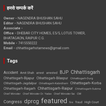
हमसे सम्पर्क करें
Owner -
NAGENDRA BHUSHAN SAHU
Editor -
NAGENDRA BHUSHAN SAHU
Associate -
Office -
DHEBAR CITY HOMES, E5/5, LOTUS TOWER,
BHATAGAON, RAIPUR C.G.
Mobile -
7415550222
Email -
chhattisgarhstarnews@gmail.com
Tags
Chhattisgarh
BJP
Accident
Amit Shah
arrested
arrest
Chhattisgarh-Bijapur
Chhattisgarh-Bilaspur
Chhattisgarh-Durg
Chhattisgarh-Korba
Chhattisgarh-Jagdalpur
Chhattisgarh-Kabirdham
Chhattisgarh-Raipur
Chhattisgarh-Raigarh
Chhattisgarh-Sukma
CM
Chief Minister
Chief Minister Dr. Yadav
Chief Minister Sai
featured
dprcg
Congress
High Court
fire
fraud