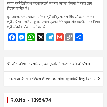
नक्शा प्रतिलिपि तथा प्रधानमंत्री जनमन आवास योजना के तहत लाभ
वितरण शामिल है।
इस अवसर पर राज्यसभा सांसद श्री देवेंद्र प्रताप सिंह, लोकसभा सांसद
श्री राधेश्याम राठिया, कुमार प्रबल प्रताप सिंह जूदेव और महापौर नगर निगम
श्री जीवर्धन चौहान उपस्थित थे।
F
M
W
X
T
G
C
S
a
es
h
el
m
o
h
ce
se
at
e
ail
py
ar
b
n
s
gr
Li
e
Post
कोटा बनेगा नगर पालिका, उप मुख्यमंत्री अरुण साव ने की घोषणा…
o
g
A
a
n
navigation
o
er
p
m
k
भारत का विभाजन इतिहास की एक गहरी पीड़ा : मुख्यमंत्री विष्णु देव साय
k
p
R.O.No :- 13954/74