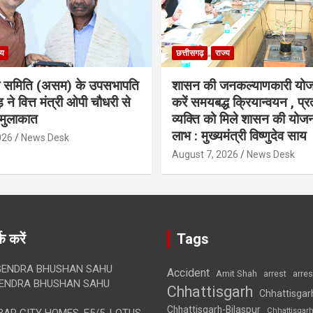
्य
छत्तीसगढ़
राज्य
ा समिति (असम) के उपसभापति
शासन की जनकल्याणकारी योज
 ने वित्त मंत्री ओपी चौधरी से
करें समयबद्ध क्रियान्वयन , प्रत
मुलाकात
व्यक्ति को मिले शासन की योज
लाभ : मुख्यमंत्री विष्णुदेव साय
026
News Desk
August 7, 2026
News Desk
क करें
Tags
ENDRA BHUSHAN SAHU
Accident
Amit Shah
arre
arrest
ENDRA BHUSHAN SAHU
Chhattisgarh
Chhattisgar
Chhattisgarh-Bilaspur
Chhattisgar
AR CITY HOMES, E5/5, LOTUS