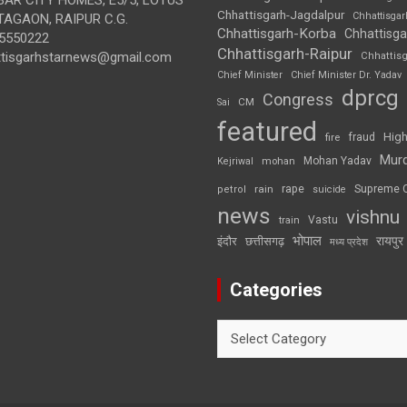
Chhattisgarh-Jagdalpur
Chhattisga
AGAON, RAIPUR C.G.
Chhattisgarh-Korba
Chhattisga
5550222
Chhattisgarh-Raipur
ttisgarhstarnews@gmail.com
Chhattis
Chief Minister
Chief Minister Dr. Yadav
dprcg
Congress
CM
Sai
featured
High
fire
fraud
Mur
Mohan Yadav
Kejriwal
mohan
rape
Supreme 
rain
petrol
suicide
news
vishnu
Vastu
train
भोपाल
रायपुर
इंदौर
छत्तीसगढ़
मध्य प्रदेश
Categories
Categories