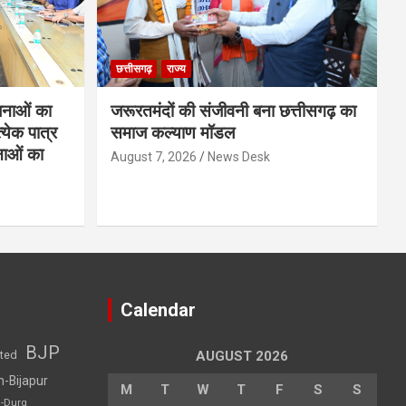
छत्तीसगढ़
राज्य
नाओं का
जरूरतमंदों की संजीवनी बना छत्तीसगढ़ का
्येक पात्र
समाज कल्याण मॉडल
नाओं का
August 7, 2026
News Desk
Calendar
BJP
sted
AUGUST 2026
h-Bijapur
M
T
W
T
F
S
S
h-Durg