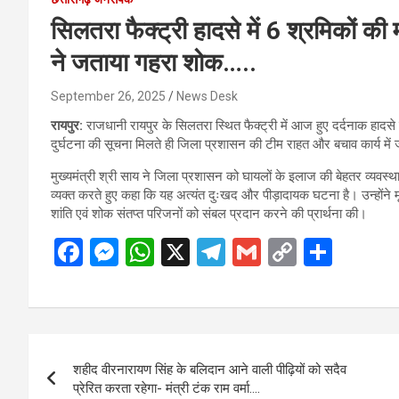
सिलतरा फैक्ट्री हादसे में 6 श्रमिकों की
ने जताया गहरा शोक…..
September 26, 2025
News Desk
रायपुर:
राजधानी रायपुर के सिलतरा स्थित फैक्ट्री में आज हुए दर्दनाक हादसे
दुर्घटना की सूचना मिलते ही जिला प्रशासन की टीम राहत और बचाव कार्य में 
मुख्यमंत्री श्री साय ने जिला प्रशासन को घायलों के इलाज की बेहतर व्यवस्था 
व्यक्त करते हुए कहा कि यह अत्यंत दुःखद और पीड़ादायक घटना है। उन्होंने मृ
शांति एवं शोक संतप्त परिजनों को संबल प्रदान करने की प्रार्थना की।
F
M
W
X
T
G
C
S
a
es
h
el
m
o
h
ce
se
at
e
ail
py
ar
b
n
s
gr
Li
e
Post
o
g
A
a
n
शहीद वीरनारायण सिंह के बलिदान आने वाली पीढ़ियों को सदैव
navigation
o
er
p
m
k
प्रेरित करता रहेगा- मंत्री टंक राम वर्मा….