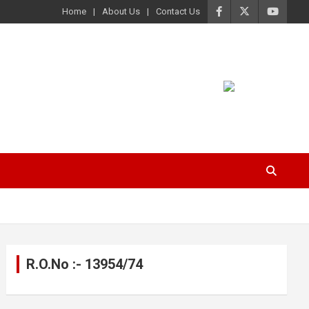
Home
About Us
Contact Us
R.O.No :- 13954/74