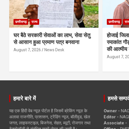
छत्तीसगढ़
राज्य
छत्तीसगढ़
राज
घर बैठे सरकारी सेवाओं का लाभ, सेवा सेतु
होजाई जिल
से आसान हुआ प्रमाण पत्र बनवाना
रमाकांत गौड़
की आत्मीय 
August 7, 2026
News Desk
August 7, 2
हमारे बारे में
हमसे सम्पर्
यह एक हिंदी वेब न्यूज़ पोर्टल है जिसमें ब्रेकिंग न्यूज़ के
Owner -
NAG
अलावा राजनीति, प्रशासन, ट्रेंडिंग न्यूज, बॉलीवुड, खेल
Editor -
NAG
जगत, लाइफस्टाइल, बिजनेस, सेहत, ब्यूटी, रोजगार तथा
Associate -
टेक्नोलॉजी से संबंधित खबरें पोस्ट की जाती है।
Office -
DHEB