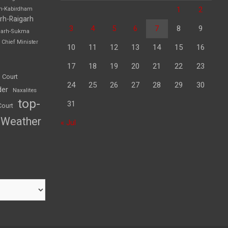
1
2
rh-Kabirdham
rh-Raigarh
3
4
5
6
7
8
9
garh-Sukma
Chief Minister
10
11
12
13
14
15
16
17
18
19
20
21
22
23
 Court
24
25
26
27
28
29
30
der
Naxalites
top-
31
Court
Weather
« Jul