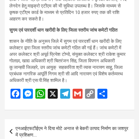
लेनदेन हेतु माइक्रो एटीएम की भी सुविधा उपलब्ध है। जिसके माध्यम से
कृषक एटीएम कार्ड के माध्यम से प्रतिदिन 10 हजार रुपए तक की राशि
आहरण कर सकते है।
सुगम एवं पारदर्शी धान खरीदी के लिए जिला स्तरीय जांच कमेटी गठित
शासन के नीति के अनुरूप जिले में सुगम एवं पारदर्शी धान खरीदी के लिए
कलेक्टर द्वारा जिला स्तरीय जांच कमेटी गठित की गई हैं। जांच कमेटी में
अपर कलेक्टर श्री अपूर्व प्रियेश टोप्पो, संयुक्त कलेक्टर श्री राकेश कुमार
गोलछा, खाद्य अधिकारी श्री चितरंजन सिंह, जिला विपणन अधिकारी
कु.जान्हवी जिलहरे, उप आयुक् सहकारिता श्री व्यास नारायण साहू, जिला
प्रबंधक नागरिक आपूर्ति निगम श्री सी आदि नारायण एवं विशेष कर्तव्यस्थ
अधिकारी श्री एस.पी.सिंह शामिल है।
F
M
W
X
T
G
C
S
a
es
h
el
m
o
h
ce
se
at
e
ail
py
ar
b
n
s
gr
Li
e
Post
एनआईएफटीईएम ने दिया मोटे अनाज से बेकरी उत्पाद निर्माण का जशपुर
o
g
A
a
n
navigation
में प्रशिक्षण….