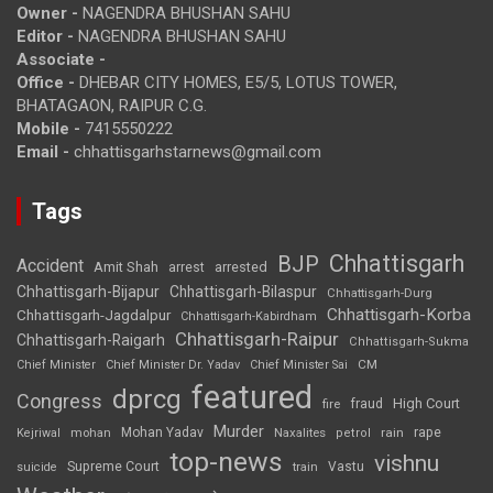
Owner -
NAGENDRA BHUSHAN SAHU
Editor -
NAGENDRA BHUSHAN SAHU
Associate -
Office -
DHEBAR CITY HOMES, E5/5, LOTUS TOWER,
BHATAGAON, RAIPUR C.G.
Mobile -
7415550222
Email -
chhattisgarhstarnews@gmail.com
Tags
Chhattisgarh
BJP
Accident
Amit Shah
arrested
arrest
Chhattisgarh-Bijapur
Chhattisgarh-Bilaspur
Chhattisgarh-Durg
Chhattisgarh-Korba
Chhattisgarh-Jagdalpur
Chhattisgarh-Kabirdham
Chhattisgarh-Raipur
Chhattisgarh-Raigarh
Chhattisgarh-Sukma
CM
Chief Minister
Chief Minister Dr. Yadav
Chief Minister Sai
featured
dprcg
Congress
High Court
fire
fraud
Murder
rape
Mohan Yadav
Naxalites
rain
Kejriwal
mohan
petrol
top-news
vishnu
Supreme Court
Vastu
suicide
train