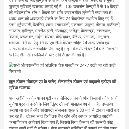
है। शासन के निर्देशानुसार सभी उपार्जन केन्द्रों में चेक लिस्ट के अनुरुप
मूलभुत सुविधाएं उपलब्ध कराई गई है। 105 उपार्जन केन्द्रों में से 15 केंद्रों
को संवेदनशील और 4 केंद्रों को अति-संवेदनशील श्रेणी में रखा गया है।
अवैध धान की आवाजाही रोकने के लिए 24 चेकपोस्ट स्थापित किए गए हैं,
इनमें भुईंयापाली, बेलरिया, लारा, रेंगालपाली, एकताल, जमुना, तोलमा, हाड़ीपानी,
लमडांड, हमीरपुर, मेनरोड हाटी, गोलाबुड़ा, फतेपुर, केशरचुंवा, टांगरघाट,
बिजना, बरकछार, उर्दना बेरियर, बोईरदादर, बेरियर, पलगड़ा, भालूनारा,
बाकारुमा बेरियर, ऐडू बेरियर एवं रीलो बेरियर सहित 24 अंतराज्यीय एवं
आंतरिक चेकपोस्ट स्थापित किए गए हैं। इन चेकपोस्टों पर 24 घंटे निगरानी
के लिए तीन-तीन पालियों में चार टीमें तैनात की गई हैं।
तुहर टोकन मोबाइल एप के जरिए ऑनलाईन टोकन एवं माइक्रो एटीएम की
सुविधा उपलब्ध
धान खरीदी प्रक्रिया को पूरी तरह डिजिटल बनाने और किसानों को पारदर्शी
सुविधा प्रदान करने के लिए “तुंहर टोकन” मोबाइल ऐप के जरिए उपलब्ध
कराया जा रहा है और सोसायटी संचालक सुबह 9.30 बजे से टोकन जारी कर
कर रहे है। टोकन सात दिनों तक वैध रहेंगे और आधार आधारित ओटीपी
प्रमाणीकरण अनिवार्य किया गया है, जिससे बिना किसान की सहमति कोई
टोकन जारी नहीं हो सकेगा। सेवा सहकारी समितियों में कृषकों को लिए नगद