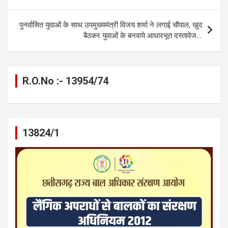
o
er
p
m
k
k
p
पुनर्वासित युवाओं के साथ उपमुख्यमंत्री विजय शर्मा ने लगाई चौपाल, खुद
बैठकर युवाओं के बनवाये आधारभूत दस्तावेज….
R.O.No :- 13954/74
13824/1