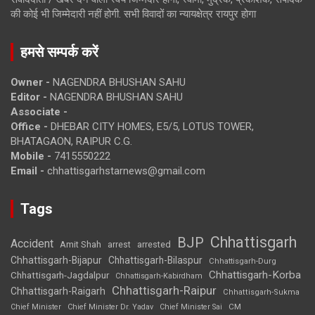
की कोई भी जिम्मेदारी नहीं होगी. सभी विवादों का न्यायक्षेत्र रायपुर होगा
हमसे सम्पर्क करें
Owner -
NAGENDRA BHUSHAN SAHU
Editor -
NAGENDRA BHUSHAN SAHU
Associate -
Office -
DHEBAR CITY HOMES, E5/5, LOTUS TOWER,
BHATAGAON, RAIPUR C.G.
Mobile -
7415550222
Email -
chhattisgarhstarnews@gmail.com
Tags
Chhattisgarh
BJP
Accident
Amit Shah
arrested
arrest
Chhattisgarh-Bijapur
Chhattisgarh-Bilaspur
Chhattisgarh-Durg
Chhattisgarh-Korba
Chhattisgarh-Jagdalpur
Chhattisgarh-Kabirdham
Chhattisgarh-Raipur
Chhattisgarh-Raigarh
Chhattisgarh-Sukma
CM
Chief Minister
Chief Minister Dr. Yadav
Chief Minister Sai