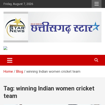
Skip
Friday, August 7, 2026
to
content
The Rising Voice of CG
Chhattisgarh Star
Home
Blog
winning Indian women cricket team
Tag:
winning Indian women cricket
team