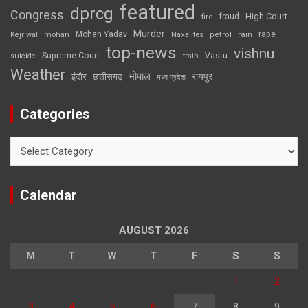
featured
dprcg
Congress
High Court
fire
fraud
Murder
rape
Mohan Yadav
Naxalites
rain
Kejriwal
mohan
petrol
top-news
vishnu
Supreme Court
Vastu
suicide
train
Weather
भोपाल
रायपुर
इंदौर
छत्तीसगढ़
मध्य प्रदेश
Categories
Categories
Calendar
AUGUST 2026
M
T
W
T
F
S
S
1
2
3
4
5
6
7
8
9