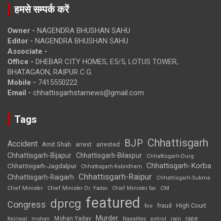
हमसे सम्पर्क करें
Owner -
NAGENDRA BHUSHAN SAHU
Editor -
NAGENDRA BHUSHAN SAHU
Associate -
Office -
DHEBAR CITY HOMES, E5/5, LOTUS TOWER,
BHATAGAON, RAIPUR C.G.
Mobile -
7415550222
Email -
chhattisgarhstarnews@gmail.com
Tags
Chhattisgarh
BJP
Accident
Amit Shah
arrested
arrest
Chhattisgarh-Bijapur
Chhattisgarh-Bilaspur
Chhattisgarh-Durg
Chhattisgarh-Korba
Chhattisgarh-Jagdalpur
Chhattisgarh-Kabirdham
Chhattisgarh-Raipur
Chhattisgarh-Raigarh
Chhattisgarh-Sukma
CM
Chief Minister
Chief Minister Dr. Yadav
Chief Minister Sai
featured
dprcg
Congress
High Court
fire
fraud
Murder
rape
Mohan Yadav
Naxalites
rain
Kejriwal
mohan
petrol