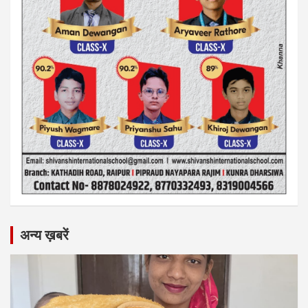
अन्य ख़बरें