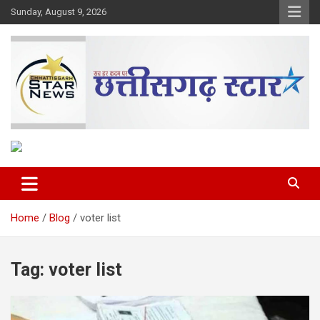
Skip
Sunday, August 9, 2026
to
content
The Rising Voice of CG
Chhattisgarh Star
Home
Blog
voter list
Tag:
voter list