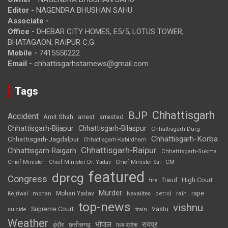
Editor -
NAGENDRA BHUSHAN SAHU
Associate -
Office -
DHEBAR CITY HOMES, E5/5, LOTUS TOWER,
BHATAGAON, RAIPUR C.G.
Mobile -
7415550222
Email -
chhattisgarhstarnews@gmail.com
Tags
Chhattisgarh
BJP
Accident
Amit Shah
arrested
arrest
Chhattisgarh-Bijapur
Chhattisgarh-Bilaspur
Chhattisgarh-Durg
Chhattisgarh-Korba
Chhattisgarh-Jagdalpur
Chhattisgarh-Kabirdham
Chhattisgarh-Raipur
Chhattisgarh-Raigarh
Chhattisgarh-Sukma
CM
Chief Minister
Chief Minister Dr. Yadav
Chief Minister Sai
featured
dprcg
Congress
High Court
fire
fraud
Murder
rape
Mohan Yadav
Naxalites
rain
Kejriwal
mohan
petrol
top-news
vishnu
Supreme Court
Vastu
suicide
train
Weather
भोपाल
रायपुर
इंदौर
छत्तीसगढ़
मध्य प्रदेश