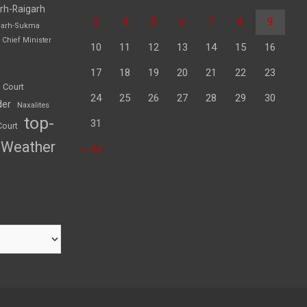
rh-Raigarh
3
4
5
6
7
8
9
garh-Sukma
Chief Minister
10
11
12
13
14
15
16
17
18
19
20
21
22
23
 Court
24
25
26
27
28
29
30
der
Naxalites
top-
31
Court
Weather
« Jul