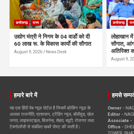
छत्तीसगढ़
राज्य
छत्तीसगढ़
राज
उद्योग मंत्री ने निगम के 04 वार्डाे को दी
लोहाखान में
60 लाख रू. के विकास कार्याे की सौगात
सौगात, आं
अतिरिक्त कक
August 9, 2026
News Desk
August 9, 2
हमारे बारे में
हमसे सम्पर्
यह एक हिंदी वेब न्यूज़ पोर्टल है जिसमें ब्रेकिंग न्यूज़ के
Owner -
NAG
अलावा राजनीति, प्रशासन, ट्रेंडिंग न्यूज, बॉलीवुड, खेल
Editor -
NAG
जगत, लाइफस्टाइल, बिजनेस, सेहत, ब्यूटी, रोजगार तथा
Associate -
टेक्नोलॉजी से संबंधित खबरें पोस्ट की जाती है।
Office -
DHEB
TOWER, BHAT