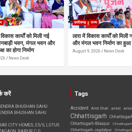
्य
छत्तीसगढ़
राज्य
 विकास कार्यों को मिली नई
लारा में विकास कार्यों को मिली
गनबाड़ी भवन, मंगल भवन और
और मंगल भवन निर्माण का हुआ 
्ष का होगा निर्माण
August 9, 2026
News Desk
026
News Desk
क करें
Tags
ENDRA BHUSHAN SAHU
Accident
Amit Shah
arre
arrest
ENDRA BHUSHAN SAHU
Chhattisgarh
Chhattisgar
Chhattisgarh-Bilaspur
Chhattisgar
AR CITY HOMES, E5/5, LOTUS
Chhattisgarh-Jagdalpur
Chhattisga
AGAON, RAIPUR C.G.