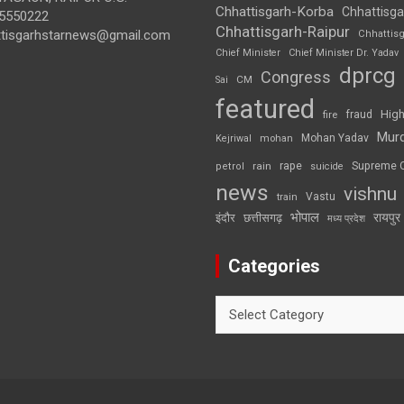
Chhattisgarh-Korba
Chhattisga
5550222
Chhattisgarh-Raipur
ttisgarhstarnews@gmail.com
Chhattis
Chief Minister
Chief Minister Dr. Yadav
dprcg
Congress
CM
Sai
featured
High
fire
fraud
Mur
Mohan Yadav
Kejriwal
mohan
rape
Supreme 
rain
petrol
suicide
news
vishnu
Vastu
train
भोपाल
रायपुर
इंदौर
छत्तीसगढ़
मध्य प्रदेश
Categories
Categories