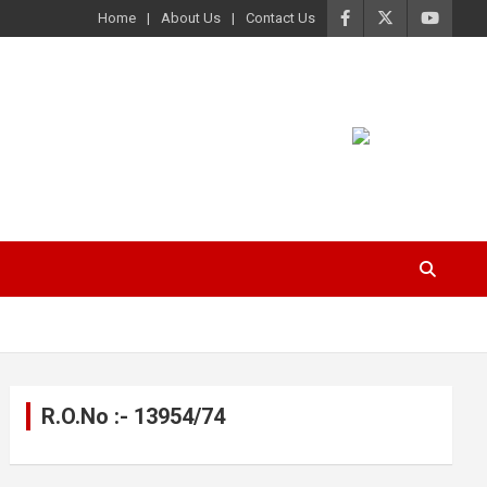
Home
About Us
Contact Us
R.O.No :- 13954/74