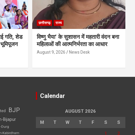
छत्तीसगढ़
राज्य
 नई गति, शेड
विष्णु भैया’ के सुशासन में महतारी वंदन बना
भूमिपूजन
महिलाओं की आत्मनिर्भरता का आधार
August 9, 2026
News Desk
Calendar
BJP
sted
AUGUST 2026
h-Bijapur
M
T
W
T
F
S
S
h-Durg
1
2
rh-Kabirdham