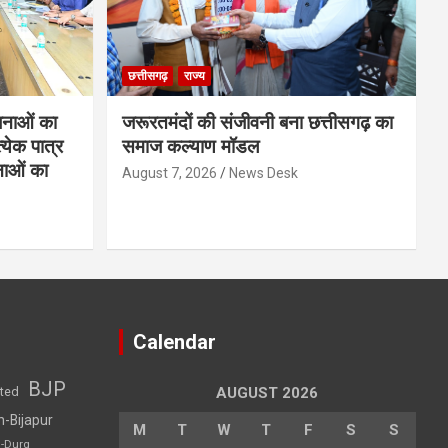
छत्तीसगढ़
राज्य
नाओं का
जरूरतमंदों की संजीवनी बना छत्तीसगढ़ का
्येक पात्र
समाज कल्याण मॉडल
नाओं का
August 7, 2026
News Desk
Calendar
BJP
sted
AUGUST 2026
h-Bijapur
M
T
W
T
F
S
S
h-Durg