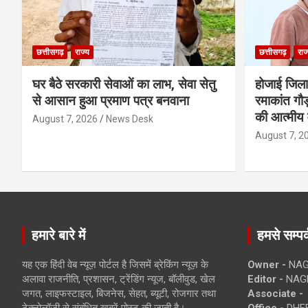
छत्तीसगढ़
राज्य
छत्तीसगढ़
राज
घर बैठे सरकारी सेवाओं का लाभ, सेवा सेतु
होजाई जिल
से आसान हुआ प्रमाण पत्र बनवाना
रमाकांत गौड़
की आत्मीय 
August 7, 2026
News Desk
August 7, 2
हमारे बारे में
हमसे सम्पर्
यह एक हिंदी वेब न्यूज़ पोर्टल है जिसमें ब्रेकिंग न्यूज़ के
Owner -
NAG
अलावा राजनीति, प्रशासन, ट्रेंडिंग न्यूज, बॉलीवुड, खेल
Editor -
NAG
जगत, लाइफस्टाइल, बिजनेस, सेहत, ब्यूटी, रोजगार तथा
Associate -
टेक्नोलॉजी से संबंधित खबरें पोस्ट की जाती है।
Office -
DHEB