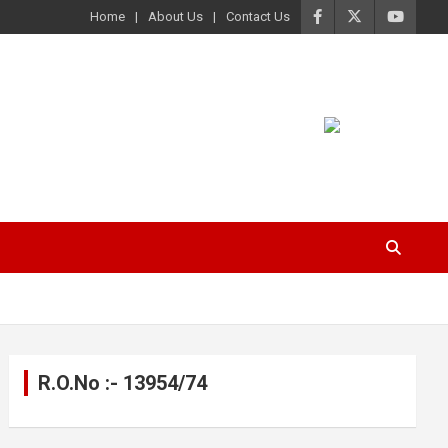
Home
About Us
Contact Us
R.O.No :- 13954/74