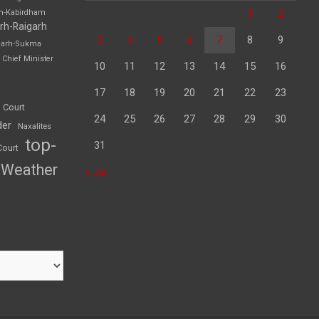
1
2
rh-Kabirdham
rh-Raigarh
3
4
5
6
7
8
9
garh-Sukma
Chief Minister
10
11
12
13
14
15
16
17
18
19
20
21
22
23
 Court
24
25
26
27
28
29
30
der
Naxalites
top-
31
Court
Weather
« Jul