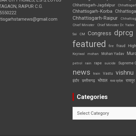
Chhattisgarh-Jagdalpur
Chhattisga
AGAON, RAIPUR C.G.
Chhattisgarh-Korba
Chhattisga
5550222
Chhattisgarh-Raipur
ttisgarhstarnews@gmail.com
Chhattis
Chief Minister
Chief Minister Dr. Yadav
dprcg
Congress
CM
Sai
featured
High
fire
fraud
Mur
Mohan Yadav
Kejriwal
mohan
rape
Supreme 
rain
petrol
suicide
news
vishnu
Vastu
train
भोपाल
रायपुर
इंदौर
छत्तीसगढ़
मध्य प्रदेश
Categories
Categories