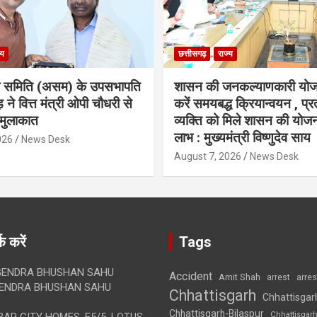
्य
छत्तीसगढ़
राज्य
ा समिति (असम) के उपसभापति
शासन की जनकल्याणकारी योज
 ने वित्त मंत्री ओपी चौधरी से
करें समयबद्ध क्रियान्वयन , प्रत
मुलाकात
व्यक्ति को मिले शासन की योज
लाभ : मुख्यमंत्री विष्णुदेव साय
026
News Desk
August 7, 2026
News Desk
क करें
Tags
ENDRA BHUSHAN SAHU
Accident
Amit Shah
arre
arrest
ENDRA BHUSHAN SAHU
Chhattisgarh
Chhattisgar
Chhattisgarh-Bilaspur
Chhattisgar
AR CITY HOMES, E5/5, LOTUS