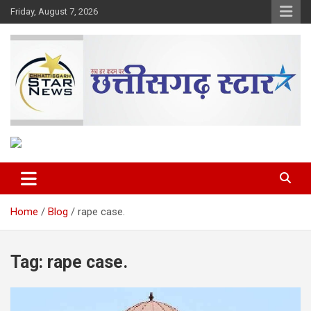
Skip
Friday, August 7, 2026
to
content
The Rising Voice of CG
Chhattisgarh Star
Home
Blog
rape case.
Tag:
rape case.