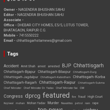
Owner -
NAGENDRA BHUSHAN SAHU
Editor -
NAGENDRA BHUSHAN SAHU
Associate -
Office -
DHEBAR CITY HOMES, E5/5, LOTUS TOWER,
BHATAGAON, RAIPUR C.G.
Mobile -
7415550222
Email -
chhattisgarhstarnews@gmail.com
Tags
Chhattisgarh
BJP
Accident
Amit Shah
arrested
arrest
Chhattisgarh-Bijapur
Chhattisgarh-Bilaspur
Chhattisgarh-Durg
Chhattisgarh-Korba
Chhattisgarh-Jagdalpur
Chhattisgarh-Kabirdham
Chhattisgarh-Raipur
Chhattisgarh-Raigarh
Chhattisgarh-Sukma
CM
Chief Minister
Chief Minister Dr. Yadav
Chief Minister Sai
featured
dprcg
Congress
High Court
fire
fraud
Murder
rape
Mohan Yadav
Naxalites
rain
Kejriwal
mohan
petrol
top-news
vishnu