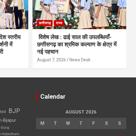
छत्तीसगढ़
राज्य
देश स्तरीय
विशेष लेख : ढाई साल की उपलब्धियाँ-
शनी में
छत्तीसगढ़ का श्रमिक कल्याण के क्षेत्र में
री
नई पहचान
August 7, 2026
News Desk
Calendar
BJP
sted
AUGUST 2026
h-Bijapur
M
T
W
T
F
S
S
h-Durg
1
2
rh-Kabirdham