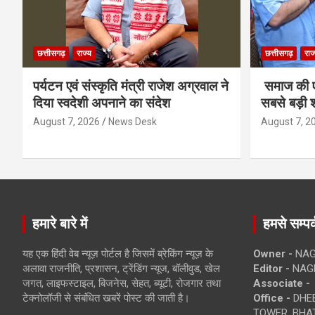
छत्तीसगढ़
राज्य
छत्तीसगढ़
राज
पर्यटन एवं संस्कृति मंत्री राजेश अग्रवाल ने
समाज की ए
दिया स्वदेशी अपनाने का संदेश
सबसे बड़ी श
August 7, 2026
News Desk
August 7, 2
हमारे बारे में
हमसे सम्पर्
यह एक हिंदी वेब न्यूज़ पोर्टल है जिसमें ब्रेकिंग न्यूज़ के
Owner -
NAG
अलावा राजनीति, प्रशासन, ट्रेंडिंग न्यूज, बॉलीवुड, खेल
Editor -
NAG
जगत, लाइफस्टाइल, बिजनेस, सेहत, ब्यूटी, रोजगार तथा
Associate -
टेक्नोलॉजी से संबंधित खबरें पोस्ट की जाती है।
Office -
DHEB
TOWER, BHAT