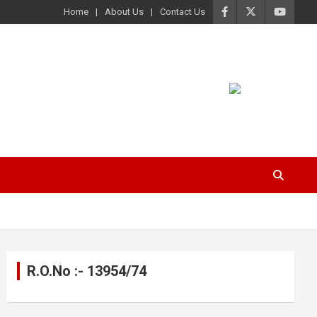
Home
About Us
Contact Us
R.O.No :- 13954/74