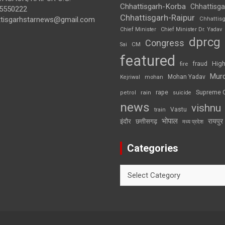
Chhattisgarh-Korba
Chhattisga
5550222
Chhattisgarh-Raipur
ttisgarhstarnews@gmail.com
Chhattis
Chief Minister
Chief Minister Dr. Yadav
dprcg
Congress
CM
Sai
featured
High
fire
fraud
Mur
Mohan Yadav
Kejriwal
mohan
rape
Supreme 
rain
petrol
suicide
news
vishnu
Vastu
train
भोपाल
रायपुर
इंदौर
छत्तीसगढ़
मध्य प्रदेश
Categories
Categories