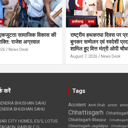
्य
छत्तीसगढ़
राज्य
कजुटता सामाजिक विकास की
राष्ट्रीय हथकरघा दिवस पर प्र
क्ति: राजेश अग्रवाल
बुनकर सम्मेलन एवं स्वदेशी प्रदर्
शामिल हुए वित्त मंत्री ओपी चौध
026
News Desk
August 7, 2026
News Desk
क करें
Tags
ENDRA BHUSHAN SAHU
Accident
Amit Shah
arre
arrest
ENDRA BHUSHAN SAHU
Chhattisgarh
Chhattisgar
Chhattisgarh-Bilaspur
Chhattisgar
AR CITY HOMES, E5/5, LOTUS
Chhattisgarh-Jagdalpur
Chhattisga
AGAON, RAIPUR C.G.