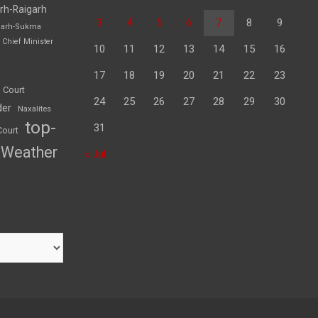
rh-Raigarh
3
4
5
6
7
8
9
garh-Sukma
Chief Minister
10
11
12
13
14
15
16
17
18
19
20
21
22
23
 Court
24
25
26
27
28
29
30
der
Naxalites
top-
31
Court
Weather
« Jul