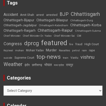
Tags
Chhattisgarh
BJP
Accident
Amit Shah
arrested
arrest
Chhattisgarh-Bijapur
Chhattisgarh-Bilaspur
Chhattisgarh-Durg
Chhattisgarh-Korba
Chhattisgarh-Jagdalpur
Chhattisgarh-Kabirdham
Chhattisgarh-Raipur
Chhattisgarh-Raigarh
Chhattisgarh-Sukma
CM
Chief Minister
Chief Minister Dr. Yadav
Chief Minister Sai
featured
dprcg
Congress
High Court
fire
fraud
Murder
rape
Mohan Yadav
Naxalites
rain
Kejriwal
mohan
petrol
top-news
vishnu
Supreme Court
Vastu
suicide
train
Weather
भोपाल
रायपुर
इंदौर
छत्तीसगढ़
मध्य प्रदेश
Categories
Categories
Calendar