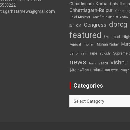
Chhattisgarh-Korba
Chhattisga
5550222
Chhattisgarh-Raipur
ttisgarhstarnews@gmail.com
Chhattis
Chief Minister
Chief Minister Dr. Yadav
dprcg
Congress
CM
Sai
featured
High
fire
fraud
Mur
Mohan Yadav
Kejriwal
mohan
rape
Supreme 
rain
petrol
suicide
news
vishnu
Vastu
train
भोपाल
रायपुर
इंदौर
छत्तीसगढ़
मध्य प्रदेश
Categories
Categories