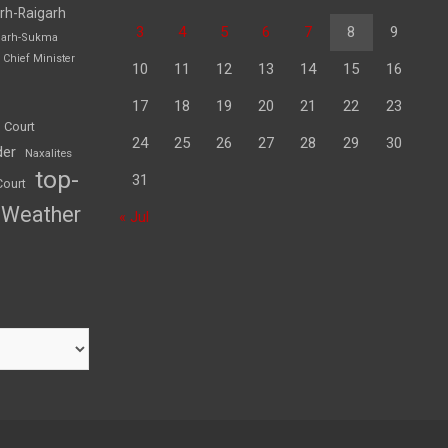
rh-Raigarh
3
4
5
6
7
8
9
garh-Sukma
Chief Minister
10
11
12
13
14
15
16
17
18
19
20
21
22
23
 Court
24
25
26
27
28
29
30
der
Naxalites
top-
31
Court
Weather
« Jul