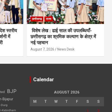
छत्तीसगढ़
राज्य
देश स्तरीय
विशेष लेख : ढाई साल की उपलब्धियाँ-
शनी में
छत्तीसगढ़ का श्रमिक कल्याण के क्षेत्र में
री
नई पहचान
August 7, 2026
News Desk
Calendar
BJP
sted
AUGUST 2026
h-Bijapur
M
T
W
T
F
S
S
h-Durg
1
2
rh-Kabirdham