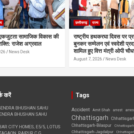
्य
छत्तीसगढ़
राज्य
कजुटता सामाजिक विकास की
राष्ट्रीय हथकरघा दिवस पर प्र
क्ति: राजेश अग्रवाल
बुनकर सम्मेलन एवं स्वदेशी प्रदर्
शामिल हुए वित्त मंत्री ओपी चौध
026
News Desk
August 7, 2026
News Desk
क करें
Tags
ENDRA BHUSHAN SAHU
Accident
Amit Shah
arre
arrest
ENDRA BHUSHAN SAHU
Chhattisgarh
Chhattisgar
Chhattisgarh-Bilaspur
Chhattisgar
AR CITY HOMES, E5/5, LOTUS
Chhattisgarh-Jagdalpur
Chhattisga
AGAON, RAIPUR C.G.