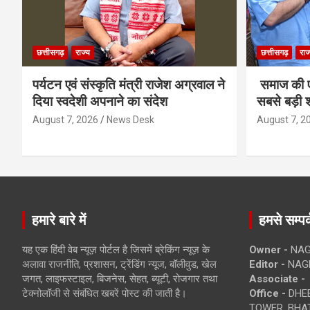
छत्तीसगढ़
राज्य
छत्तीसगढ़
राज
पर्यटन एवं संस्कृति मंत्री राजेश अग्रवाल ने
समाज की ए
दिया स्वदेशी अपनाने का संदेश
सबसे बड़ी श
August 7, 2026
News Desk
August 7, 2
हमारे बारे में
हमसे सम्पर्
यह एक हिंदी वेब न्यूज़ पोर्टल है जिसमें ब्रेकिंग न्यूज़ के
Owner -
NAG
अलावा राजनीति, प्रशासन, ट्रेंडिंग न्यूज, बॉलीवुड, खेल
Editor -
NAG
जगत, लाइफस्टाइल, बिजनेस, सेहत, ब्यूटी, रोजगार तथा
Associate -
टेक्नोलॉजी से संबंधित खबरें पोस्ट की जाती है।
Office -
DHEB
TOWER, BHAT