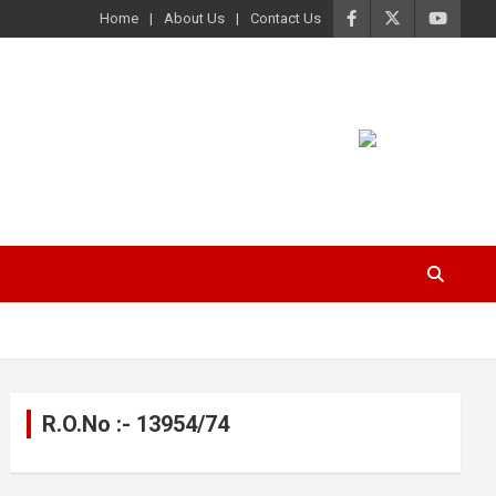
Home
About Us
Contact Us
R.O.No :- 13954/74