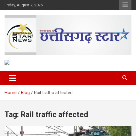
Skip
Friday, August 7, 2026
to
content
The Rising Voice of CG
Chhattisgarh Star
Home
Blog
Rail traffic affected
Tag:
Rail traffic affected