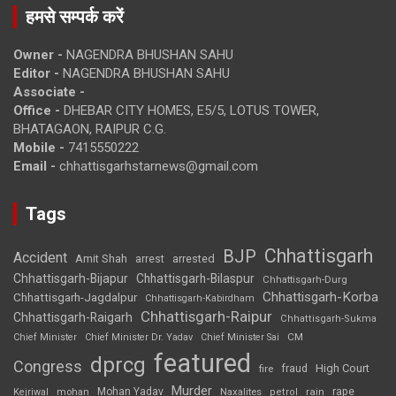
हमसे सम्पर्क करें
Owner -
NAGENDRA BHUSHAN SAHU
Editor -
NAGENDRA BHUSHAN SAHU
Associate -
Office -
DHEBAR CITY HOMES, E5/5, LOTUS TOWER,
BHATAGAON, RAIPUR C.G.
Mobile -
7415550222
Email -
chhattisgarhstarnews@gmail.com
Tags
Chhattisgarh
BJP
Accident
Amit Shah
arrested
arrest
Chhattisgarh-Bijapur
Chhattisgarh-Bilaspur
Chhattisgarh-Durg
Chhattisgarh-Korba
Chhattisgarh-Jagdalpur
Chhattisgarh-Kabirdham
Chhattisgarh-Raipur
Chhattisgarh-Raigarh
Chhattisgarh-Sukma
CM
Chief Minister
Chief Minister Dr. Yadav
Chief Minister Sai
featured
dprcg
Congress
High Court
fire
fraud
Murder
rape
Mohan Yadav
Naxalites
rain
Kejriwal
mohan
petrol