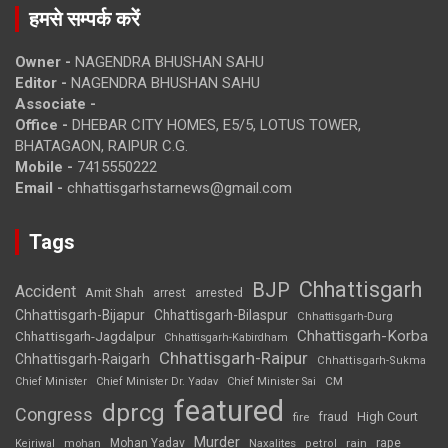
हमसे सम्पर्क करें
Owner -
NAGENDRA BHUSHAN SAHU
Editor -
NAGENDRA BHUSHAN SAHU
Associate -
Office -
DHEBAR CITY HOMES, E5/5, LOTUS TOWER,
BHATAGAON, RAIPUR C.G.
Mobile -
7415550222
Email -
chhattisgarhstarnews@gmail.com
Tags
Chhattisgarh
BJP
Accident
Amit Shah
arrested
arrest
Chhattisgarh-Bijapur
Chhattisgarh-Bilaspur
Chhattisgarh-Durg
Chhattisgarh-Korba
Chhattisgarh-Jagdalpur
Chhattisgarh-Kabirdham
Chhattisgarh-Raipur
Chhattisgarh-Raigarh
Chhattisgarh-Sukma
CM
Chief Minister
Chief Minister Dr. Yadav
Chief Minister Sai
featured
dprcg
Congress
High Court
fire
fraud
Murder
rape
Mohan Yadav
Naxalites
rain
Kejriwal
mohan
petrol