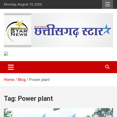
Skip
Monday, August 10, 2026
to
content
The Rising Voice of CG
Chhattisgarh Star
Home
Blog
Power plant
Tag:
Power plant