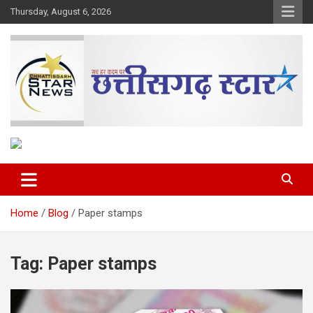
Skip
Thursday, August 6, 2026
to
content
The Rising Voice of CG
Chhattisgarh Star
Home
Blog
Paper stamps
Tag:
Paper stamps