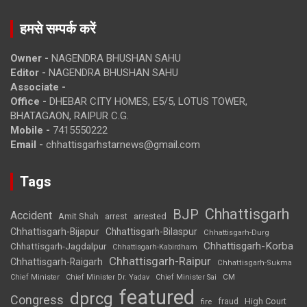
हमसे सम्पर्क करें
Owner -
NAGENDRA BHUSHAN SAHU
Editor -
NAGENDRA BHUSHAN SAHU
Associate -
Office -
DHEBAR CITY HOMES, E5/5, LOTUS TOWER,
BHATAGAON, RAIPUR C.G.
Mobile -
7415550222
Email -
chhattisgarhstarnews@gmail.com
Tags
Chhattisgarh
BJP
Accident
Amit Shah
arrested
arrest
Chhattisgarh-Bijapur
Chhattisgarh-Bilaspur
Chhattisgarh-Durg
Chhattisgarh-Korba
Chhattisgarh-Jagdalpur
Chhattisgarh-Kabirdham
Chhattisgarh-Raipur
Chhattisgarh-Raigarh
Chhattisgarh-Sukma
CM
Chief Minister
Chief Minister Dr. Yadav
Chief Minister Sai
featured
dprcg
Congress
High Court
fire
fraud