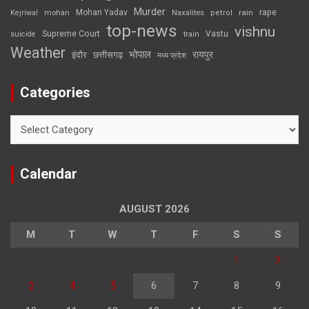
Murder
rape
Mohan Yadav
Naxalites
rain
Kejriwal
mohan
petrol
top-news
vishnu
Supreme Court
Vastu
suicide
train
Weather
भोपाल
रायपुर
इंदौर
छत्तीसगढ़
मध्य प्रदेश
Categories
Categories
Calendar
AUGUST 2026
M
T
W
T
F
S
S
1
2
3
4
5
6
7
8
9