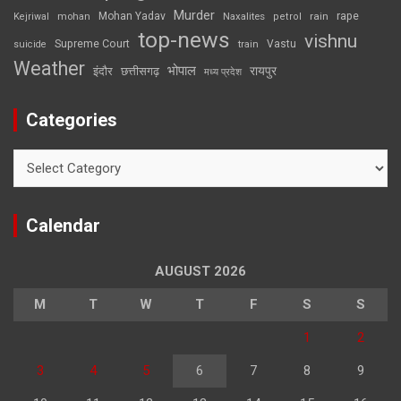
Murder
rape
Mohan Yadav
Naxalites
rain
Kejriwal
mohan
petrol
top-news
vishnu
Supreme Court
Vastu
suicide
train
Weather
भोपाल
रायपुर
इंदौर
छत्तीसगढ़
मध्य प्रदेश
Categories
Categories
Calendar
AUGUST 2026
M
T
W
T
F
S
S
1
2
3
4
5
6
7
8
9