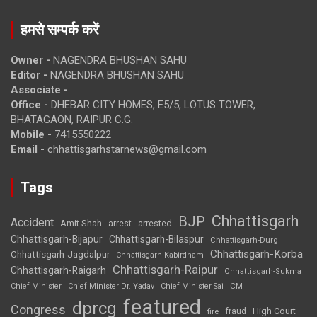
हमसे सम्पर्क करें
Owner -
NAGENDRA BHUSHAN SAHU
Editor -
NAGENDRA BHUSHAN SAHU
Associate -
Office -
DHEBAR CITY HOMES, E5/5, LOTUS TOWER,
BHATAGAON, RAIPUR C.G.
Mobile -
7415550222
Email -
chhattisgarhstarnews@gmail.com
Tags
Chhattisgarh
BJP
Accident
Amit Shah
arrested
arrest
Chhattisgarh-Bijapur
Chhattisgarh-Bilaspur
Chhattisgarh-Durg
Chhattisgarh-Korba
Chhattisgarh-Jagdalpur
Chhattisgarh-Kabirdham
Chhattisgarh-Raipur
Chhattisgarh-Raigarh
Chhattisgarh-Sukma
CM
Chief Minister
Chief Minister Dr. Yadav
Chief Minister Sai
featured
dprcg
Congress
High Court
fire
fraud