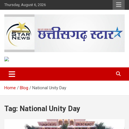
Skip
Thursday, August 6, 2026
to
content
The Rising Voice of CG
Chhattisgarh Star
Home
Blog
National Unity Day
Tag:
National Unity Day