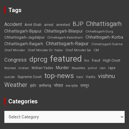
Tags
Chhattisgarh
BJP
Accident
Amit Shah
arrested
arrest
Chhattisgarh-Bijapur
Chhattisgarh-Bilaspur
Chhattisgarh-Durg
Chhattisgarh-Korba
Chhattisgarh-Jagdalpur
Chhattisgarh-Kabirdham
Chhattisgarh-Raipur
Chhattisgarh-Raigarh
Chhattisgarh-Sukma
CM
Chief Minister
Chief Minister Dr. Yadav
Chief Minister Sai
featured
dprcg
Congress
High Court
fire
fraud
Murder
rape
Mohan Yadav
Naxalites
rain
Kejriwal
mohan
petrol
top-news
vishnu
Supreme Court
Vastu
suicide
train
Weather
भोपाल
रायपुर
इंदौर
छत्तीसगढ़
मध्य प्रदेश
Categories
Categories