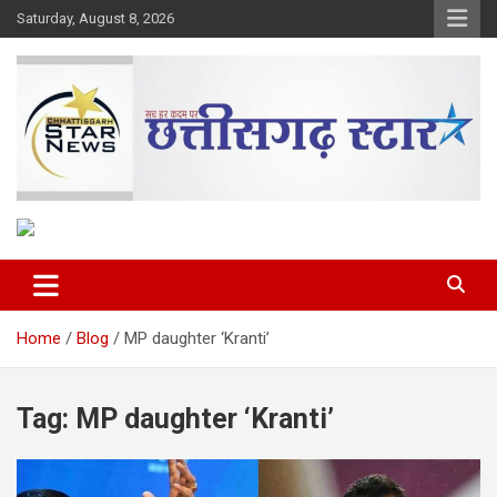
Skip
Saturday, August 8, 2026
to
content
The Rising Voice of CG
Chhattisgarh Star
Home
Blog
MP daughter ‘Kranti’
Tag:
MP daughter ‘Kranti’