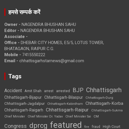
हमसे सम्पर्क करें
Owner -
NAGENDRA BHUSHAN SAHU
Editor -
NAGENDRA BHUSHAN SAHU
Associate -
Office -
DHEBAR CITY HOMES, E5/5, LOTUS TOWER,
BHATAGAON, RAIPUR C.G.
Mobile -
7415550222
Email -
chhattisgarhstarnews@gmail.com
Tags
Chhattisgarh
BJP
Accident
Amit Shah
arrested
arrest
Chhattisgarh-Bijapur
Chhattisgarh-Bilaspur
Chhattisgarh-Durg
Chhattisgarh-Korba
Chhattisgarh-Jagdalpur
Chhattisgarh-Kabirdham
Chhattisgarh-Raipur
Chhattisgarh-Raigarh
Chhattisgarh-Sukma
CM
Chief Minister
Chief Minister Dr. Yadav
Chief Minister Sai
featured
dprcg
Congress
High Court
fire
fraud