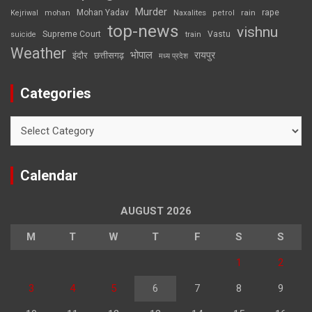
Murder
rape
Mohan Yadav
Naxalites
rain
Kejriwal
mohan
petrol
top-news
vishnu
Supreme Court
Vastu
suicide
train
Weather
भोपाल
रायपुर
इंदौर
छत्तीसगढ़
मध्य प्रदेश
Categories
Categories
Calendar
AUGUST 2026
M
T
W
T
F
S
S
1
2
3
4
5
6
7
8
9