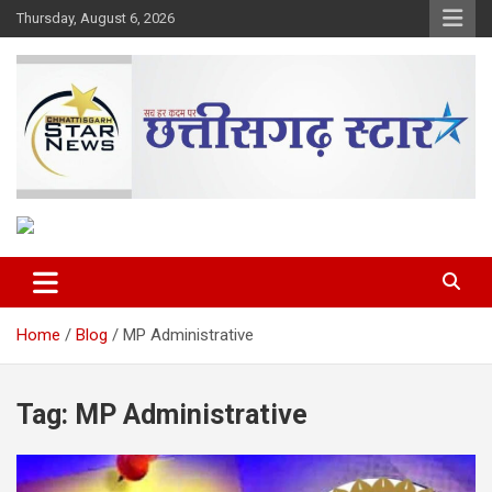
Skip
Thursday, August 6, 2026
to
content
The Rising Voice of CG
Chhattisgarh Star
Home
Blog
MP Administrative
Tag:
MP Administrative