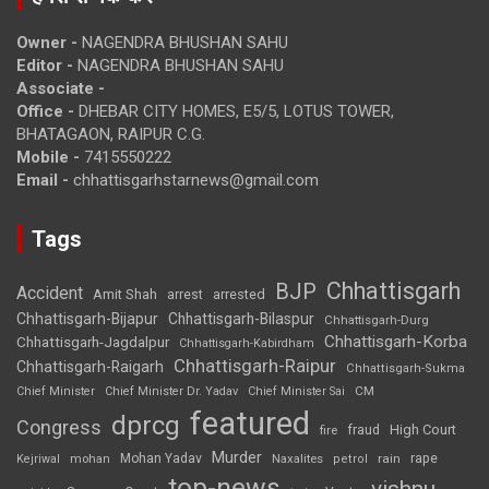
Owner -
NAGENDRA BHUSHAN SAHU
Editor -
NAGENDRA BHUSHAN SAHU
Associate -
Office -
DHEBAR CITY HOMES, E5/5, LOTUS TOWER,
BHATAGAON, RAIPUR C.G.
Mobile -
7415550222
Email -
chhattisgarhstarnews@gmail.com
Tags
Chhattisgarh
BJP
Accident
Amit Shah
arrested
arrest
Chhattisgarh-Bijapur
Chhattisgarh-Bilaspur
Chhattisgarh-Durg
Chhattisgarh-Korba
Chhattisgarh-Jagdalpur
Chhattisgarh-Kabirdham
Chhattisgarh-Raipur
Chhattisgarh-Raigarh
Chhattisgarh-Sukma
CM
Chief Minister
Chief Minister Dr. Yadav
Chief Minister Sai
featured
dprcg
Congress
High Court
fire
fraud
Murder
rape
Mohan Yadav
Naxalites
rain
Kejriwal
mohan
petrol
top-news
vishnu