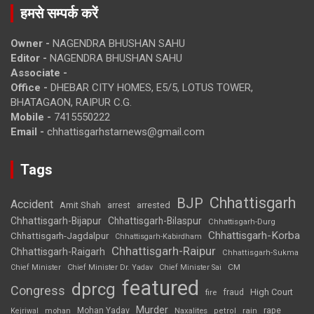
हमसे सम्पर्क करें
Owner -
NAGENDRA BHUSHAN SAHU
Editor -
NAGENDRA BHUSHAN SAHU
Associate -
Office -
DHEBAR CITY HOMES, E5/5, LOTUS TOWER,
BHATAGAON, RAIPUR C.G.
Mobile -
7415550222
Email -
chhattisgarhstarnews@gmail.com
Tags
Chhattisgarh
BJP
Accident
Amit Shah
arrested
arrest
Chhattisgarh-Bijapur
Chhattisgarh-Bilaspur
Chhattisgarh-Durg
Chhattisgarh-Korba
Chhattisgarh-Jagdalpur
Chhattisgarh-Kabirdham
Chhattisgarh-Raipur
Chhattisgarh-Raigarh
Chhattisgarh-Sukma
CM
Chief Minister
Chief Minister Dr. Yadav
Chief Minister Sai
featured
dprcg
Congress
High Court
fire
fraud
Murder
rape
Mohan Yadav
Naxalites
rain
Kejriwal
mohan
petrol