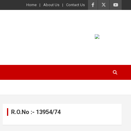
Home
About Us
Contact Us
R.O.No :- 13954/74