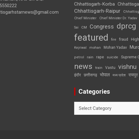
Chhattisgarh-Korba
Chhattisga
5550222
Chhattisgarh-Raipur
ttisgarhstarnews@gmail.com
Chhattis
Chief Minister
Chief Minister Dr. Yadav
dprcg
Congress
CM
Sai
featured
High
fire
fraud
Mur
Mohan Yadav
Kejriwal
mohan
rape
Supreme 
rain
petrol
suicide
news
vishnu
Vastu
train
भोपाल
रायपुर
इंदौर
छत्तीसगढ़
मध्य प्रदेश
Categories
Categories