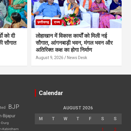
छत्तीसगढ़
राज्य
डाे को दी
लोहाखान में विकास कार्यों को मिली नई
की सौगात
सौगात, आंगनबाड़ी भवन, मंगल भवन और
अतिरिक्त कक्ष का होगा निर्माण
August 9, 2026
News Desk
Calendar
BJP
sted
AUGUST 2026
h-Bijapur
M
T
W
T
F
S
S
h-Durg
1
2
rh-Kabirdham