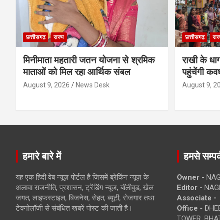
छत्तीसगढ़
राज्य
छत्तीसगढ़
राज
मिनीमाता महतारी जतन योजना से श्रमिक
राखी के धा
माताओं को मिल रहा आर्थिक संबल
पहुंचेंगी कव
August 9, 2026
News Desk
August 9, 2
हमारे बारे में
हमसे सम्पर्
यह एक हिंदी वेब न्यूज़ पोर्टल है जिसमें ब्रेकिंग न्यूज़ के
Owner -
NAG
अलावा राजनीति, प्रशासन, ट्रेंडिंग न्यूज, बॉलीवुड, खेल
Editor -
NAG
जगत, लाइफस्टाइल, बिजनेस, सेहत, ब्यूटी, रोजगार तथा
Associate -
टेक्नोलॉजी से संबंधित खबरें पोस्ट की जाती है।
Office -
DHEB
TOWER, BHAT