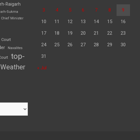
rh-Raigarh
3
4
5
6
7
8
9
garh-Sukma
Chief Minister
10
11
12
13
14
15
16
17
18
19
20
21
22
23
 Court
24
25
26
27
28
29
30
der
Naxalites
top-
31
Court
Weather
« Jul