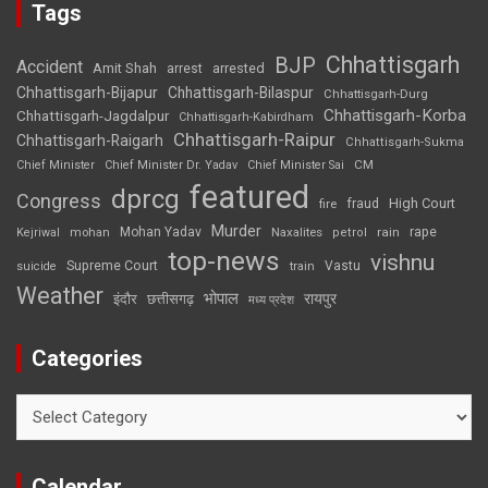
Tags
Chhattisgarh
BJP
Accident
Amit Shah
arrested
arrest
Chhattisgarh-Bijapur
Chhattisgarh-Bilaspur
Chhattisgarh-Durg
Chhattisgarh-Korba
Chhattisgarh-Jagdalpur
Chhattisgarh-Kabirdham
Chhattisgarh-Raipur
Chhattisgarh-Raigarh
Chhattisgarh-Sukma
CM
Chief Minister
Chief Minister Dr. Yadav
Chief Minister Sai
featured
dprcg
Congress
High Court
fire
fraud
Murder
rape
Mohan Yadav
Naxalites
rain
Kejriwal
mohan
petrol
top-news
vishnu
Supreme Court
Vastu
suicide
train
Weather
भोपाल
रायपुर
इंदौर
छत्तीसगढ़
मध्य प्रदेश
Categories
Categories
Calendar