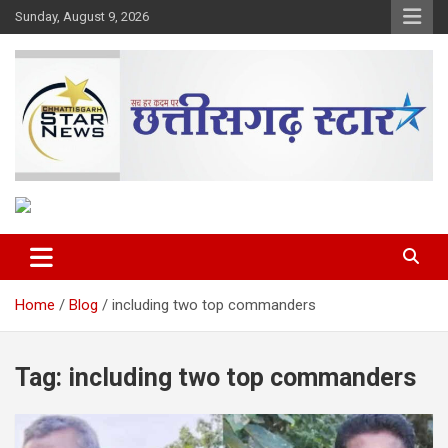
Skip
Sunday, August 9, 2026
to
content
The Rising Voice of CG
Chhattisgarh Star
Home
Blog
including two top commanders
Tag:
including two top commanders