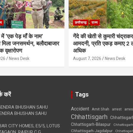
्य
छत्तीसगढ़
राज्य
ें ‘एक पेड़ माँ के नाम’
गेंदे की खेती से कुमारी चंद्राकर
 मिला जनसमर्थन, बलौदाबाजार
आमदनी, प्रति एकड़ कमाए 2 
पक वृक्षारोपण
अधिक
026
News Desk
August 7, 2026
News Desk
क करें
Tags
ENDRA BHUSHAN SAHU
Accident
Amit Shah
arre
arrest
ENDRA BHUSHAN SAHU
Chhattisgarh
Chhattisgar
Chhattisgarh-Bilaspur
Chhattisgar
AR CITY HOMES, E5/5, LOTUS
Chhattisgarh-Jagdalpur
Chhattisga
AGAON, RAIPUR C.G.