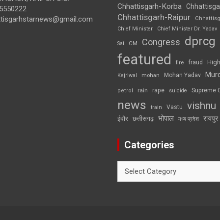
Chhattisgarh-Korba
Chhattisga
5550222
Chhattisgarh-Raipur
ttisgarhstarnews@gmail.com
Chhattis
Chief Minister
Chief Minister Dr. Yadav
dprcg
Congress
CM
Sai
featured
High
fire
fraud
Mur
Mohan Yadav
Kejriwal
mohan
rape
Supreme 
rain
petrol
suicide
news
vishnu
Vastu
train
भोपाल
रायपुर
इंदौर
छत्तीसगढ़
मध्य प्रदेश
Categories
Categories