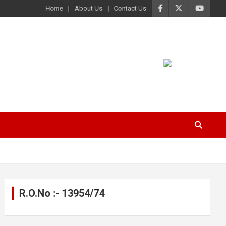
Home
About Us
Contact Us
R.O.No :- 13954/74