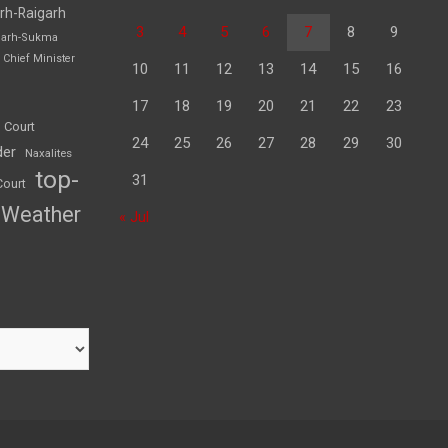
rh-Raigarh
3
4
5
6
7
8
9
garh-Sukma
Chief Minister
10
11
12
13
14
15
16
17
18
19
20
21
22
23
 Court
24
25
26
27
28
29
30
der
Naxalites
top-
31
Court
Weather
« Jul