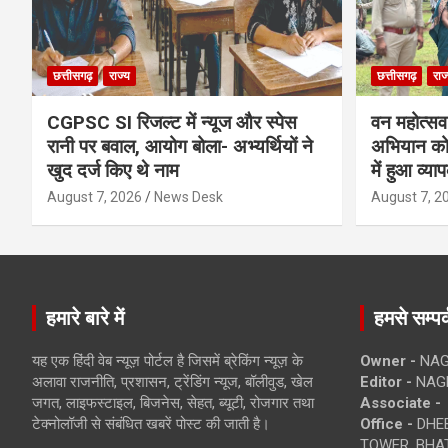
छत्तीसगढ़
राज्य
छत्तीसगढ़
राज
CGPSC SI रिजल्ट में न्यूज और स्पेस
वन महोत्सव म
रानी पर बवाल, आयोग बोला- अभ्यर्थियों ने
अभियान को
खुद दर्ज किए थे नाम
में हुआ व्या
August 7, 2026
News Desk
August 7, 2
हमारे बारे में
हमसे सम्पर्
यह एक हिंदी वेब न्यूज़ पोर्टल है जिसमें ब्रेकिंग न्यूज़ के
Owner -
NAG
अलावा राजनीति, प्रशासन, ट्रेंडिंग न्यूज, बॉलीवुड, खेल
Editor -
NAG
जगत, लाइफस्टाइल, बिजनेस, सेहत, ब्यूटी, रोजगार तथा
Associate -
टेक्नोलॉजी से संबंधित खबरें पोस्ट की जाती है।
Office -
DHEB
TOWER, BHAT