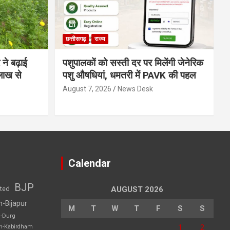
छत्तीसगढ़
राज्य
 ने बढ़ाई
पशुपालकों को सस्ती दर पर मिलेंगी जेनेरिक
लाख से
पशु औषधियां, धमतरी में PAVK की पहल
August 7, 2026
News Desk
Calendar
BJP
sted
AUGUST 2026
h-Bijapur
M
T
W
T
F
S
S
h-Durg
1
2
rh-Kabirdham