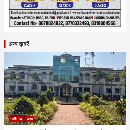
अन्य ख़बरें
छत्तीसगढ़
राज्य