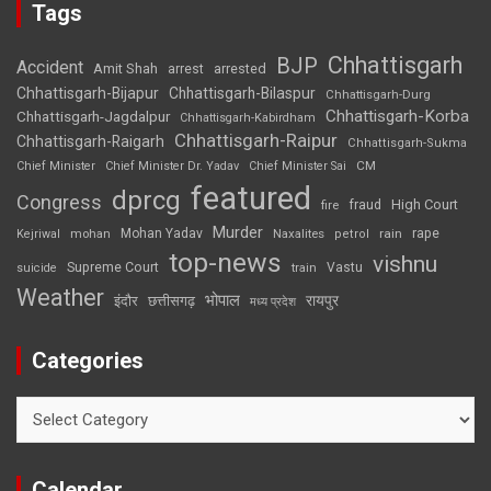
Tags
Chhattisgarh
BJP
Accident
Amit Shah
arrested
arrest
Chhattisgarh-Bijapur
Chhattisgarh-Bilaspur
Chhattisgarh-Durg
Chhattisgarh-Korba
Chhattisgarh-Jagdalpur
Chhattisgarh-Kabirdham
Chhattisgarh-Raipur
Chhattisgarh-Raigarh
Chhattisgarh-Sukma
CM
Chief Minister
Chief Minister Dr. Yadav
Chief Minister Sai
featured
dprcg
Congress
High Court
fire
fraud
Murder
rape
Mohan Yadav
Naxalites
rain
Kejriwal
mohan
petrol
top-news
vishnu
Supreme Court
Vastu
suicide
train
Weather
भोपाल
रायपुर
इंदौर
छत्तीसगढ़
मध्य प्रदेश
Categories
Categories
Calendar