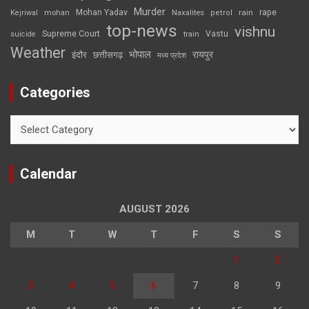
Murder
rape
Mohan Yadav
Naxalites
rain
Kejriwal
mohan
petrol
top-news
vishnu
Supreme Court
Vastu
suicide
train
Weather
भोपाल
रायपुर
इंदौर
छत्तीसगढ़
मध्य प्रदेश
Categories
Categories
Calendar
AUGUST 2026
M
T
W
T
F
S
S
1
2
3
4
5
6
7
8
9