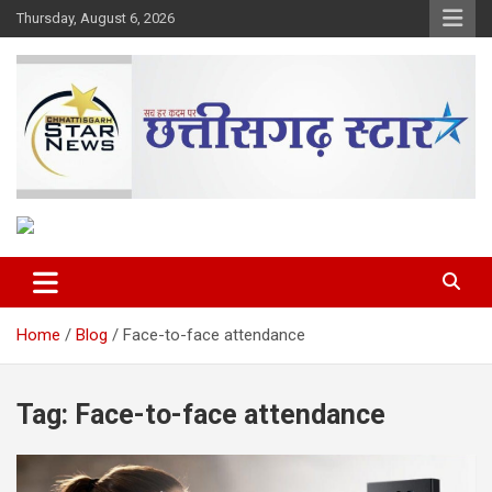
Skip
Thursday, August 6, 2026
to
content
The Rising Voice of CG
Chhattisgarh Star
Home
Blog
Face-to-face attendance
Tag:
Face-to-face attendance