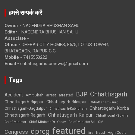
हमसे सम्पर्क करें
Owner -
NAGENDRA BHUSHAN SAHU
Editor -
NAGENDRA BHUSHAN SAHU
Associate -
Office -
DHEBAR CITY HOMES, E5/5, LOTUS TOWER,
BHATAGAON, RAIPUR C.G.
Mobile -
7415550222
Email -
chhattisgarhstarnews@gmail.com
Tags
Chhattisgarh
BJP
Accident
Amit Shah
arrested
arrest
Chhattisgarh-Bijapur
Chhattisgarh-Bilaspur
Chhattisgarh-Durg
Chhattisgarh-Korba
Chhattisgarh-Jagdalpur
Chhattisgarh-Kabirdham
Chhattisgarh-Raipur
Chhattisgarh-Raigarh
Chhattisgarh-Sukma
CM
Chief Minister
Chief Minister Dr. Yadav
Chief Minister Sai
featured
dprcg
Congress
High Court
fire
fraud