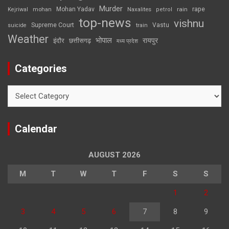
Murder
rape
Mohan Yadav
Naxalites
rain
Kejriwal
mohan
petrol
top-news
vishnu
Supreme Court
Vastu
suicide
train
Weather
भोपाल
रायपुर
इंदौर
छत्तीसगढ़
मध्य प्रदेश
Categories
Categories
Calendar
AUGUST 2026
M
T
W
T
F
S
S
1
2
3
4
5
6
7
8
9