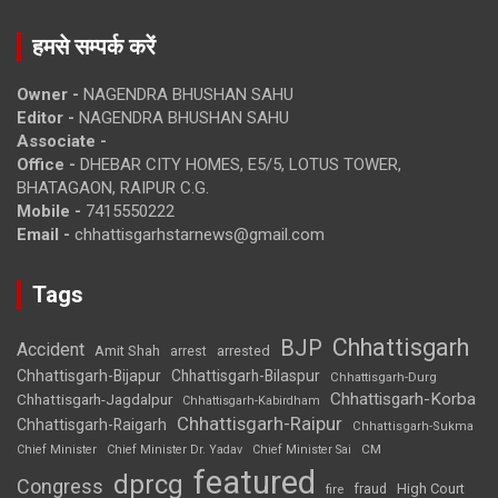
हमसे सम्पर्क करें
Owner -
NAGENDRA BHUSHAN SAHU
Editor -
NAGENDRA BHUSHAN SAHU
Associate -
Office -
DHEBAR CITY HOMES, E5/5, LOTUS TOWER,
BHATAGAON, RAIPUR C.G.
Mobile -
7415550222
Email -
chhattisgarhstarnews@gmail.com
Tags
Chhattisgarh
BJP
Accident
Amit Shah
arrested
arrest
Chhattisgarh-Bijapur
Chhattisgarh-Bilaspur
Chhattisgarh-Durg
Chhattisgarh-Korba
Chhattisgarh-Jagdalpur
Chhattisgarh-Kabirdham
Chhattisgarh-Raipur
Chhattisgarh-Raigarh
Chhattisgarh-Sukma
CM
Chief Minister
Chief Minister Dr. Yadav
Chief Minister Sai
featured
dprcg
Congress
High Court
fire
fraud