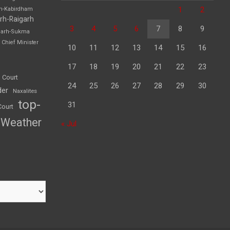
1
2
rh-Kabirdham
rh-Raigarh
3
4
5
6
7
8
9
garh-Sukma
Chief Minister
10
11
12
13
14
15
16
17
18
19
20
21
22
23
 Court
24
25
26
27
28
29
30
der
Naxalites
top-
31
Court
Weather
« Jul