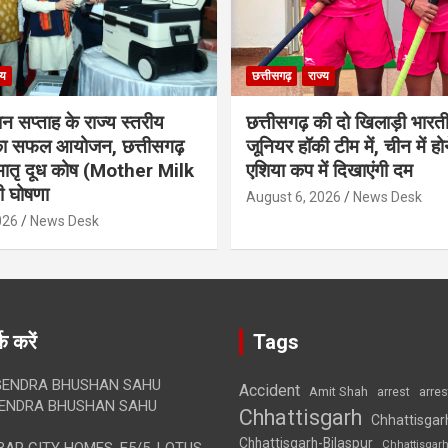
्य
छत्तीसगढ़
राज्य
ान सप्ताह के राज्य स्तरीय
छत्तीसगढ़ की दो खिलाड़ी भारत
 का सफल आयोजन, छत्तीसगढ़
जूनियर हॉकी टीम में, चीन में होन
मातृ दूध कोष (Mother Milk
एशिया कप में दिखाएंगी दम
 घोषणा
August 6, 2026
News Desk
026
News Desk
क करें
Tags
ENDRA BHUSHAN SAHU
Accident
Amit Shah
arre
arrest
ENDRA BHUSHAN SAHU
Chhattisgarh
Chhattisgar
Chhattisgarh-Bilaspur
Chhattisgar
AR CITY HOMES, E5/5, LOTUS