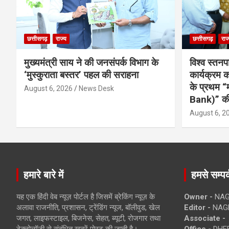
छत्तीसगढ़
राज्य
छत्तीसगढ़
राज
मुख्यमंत्री साय ने की जनसंपर्क विभाग के
विश्व स्तनप
‘मुस्कुराता बस्तर’ पहल की सराहना
कार्यक्रम
के प्रथम “
August 6, 2026
News Desk
Bank)” की
August 6, 2
हमारे बारे में
हमसे सम्पर्
यह एक हिंदी वेब न्यूज़ पोर्टल है जिसमें ब्रेकिंग न्यूज़ के
Owner -
NAG
अलावा राजनीति, प्रशासन, ट्रेंडिंग न्यूज, बॉलीवुड, खेल
Editor -
NAG
जगत, लाइफस्टाइल, बिजनेस, सेहत, ब्यूटी, रोजगार तथा
Associate -
टेक्नोलॉजी से संबंधित खबरें पोस्ट की जाती है।
Office -
DHEB