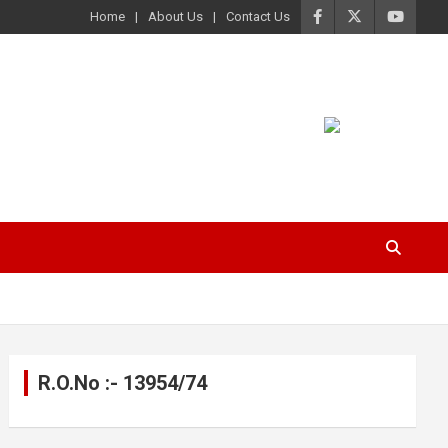
Home
About Us
Contact Us
R.O.No :- 13954/74