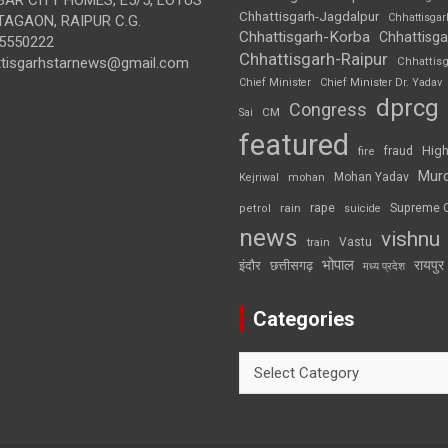
Chhattisgarh-Jagdalpur
Chhattisga
AGAON, RAIPUR C.G.
Chhattisgarh-Korba
Chhattisga
5550222
Chhattisgarh-Raipur
ttisgarhstarnews@gmail.com
Chhattis
Chief Minister
Chief Minister Dr. Yadav
dprcg
Congress
CM
Sai
featured
High
fire
fraud
Mur
Mohan Yadav
Kejriwal
mohan
rape
Supreme 
rain
petrol
suicide
news
vishnu
Vastu
train
भोपाल
रायपुर
इंदौर
छत्तीसगढ़
मध्य प्रदेश
Categories
Categories