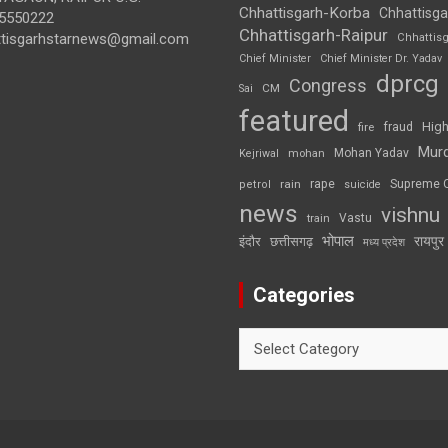
Chhattisgarh-Korba
Chhattisga
5550222
Chhattisgarh-Raipur
ttisgarhstarnews@gmail.com
Chhattis
Chief Minister
Chief Minister Dr. Yadav
dprcg
Congress
CM
Sai
featured
High
fire
fraud
Mur
Mohan Yadav
Kejriwal
mohan
rape
Supreme 
rain
petrol
suicide
news
vishnu
Vastu
train
भोपाल
रायपुर
इंदौर
छत्तीसगढ़
मध्य प्रदेश
Categories
Categories