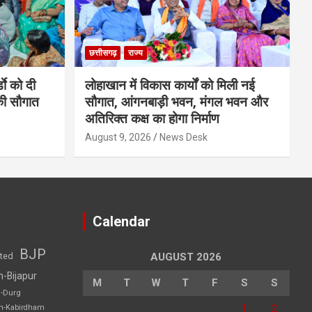
छत्तीसगढ़
राज्य
डाे को दी
लोहाखान में विकास कार्यों को मिली नई
की सौगात
सौगात, आंगनबाड़ी भवन, मंगल भवन और
अतिरिक्त कक्ष का होगा निर्माण
August 9, 2026
News Desk
Calendar
BJP
sted
AUGUST 2026
h-Bijapur
M
T
W
T
F
S
S
h-Durg
1
2
rh-Kabirdham