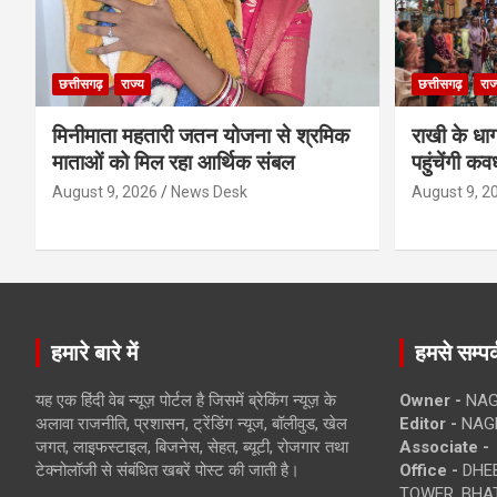
छत्तीसगढ़
राज्य
छत्तीसगढ़
राज
मिनीमाता महतारी जतन योजना से श्रमिक
राखी के धा
माताओं को मिल रहा आर्थिक संबल
पहुंचेंगी कव
August 9, 2026
News Desk
August 9, 2
हमारे बारे में
हमसे सम्पर्
यह एक हिंदी वेब न्यूज़ पोर्टल है जिसमें ब्रेकिंग न्यूज़ के
Owner -
NAG
अलावा राजनीति, प्रशासन, ट्रेंडिंग न्यूज, बॉलीवुड, खेल
Editor -
NAG
जगत, लाइफस्टाइल, बिजनेस, सेहत, ब्यूटी, रोजगार तथा
Associate -
टेक्नोलॉजी से संबंधित खबरें पोस्ट की जाती है।
Office -
DHEB
TOWER, BHAT