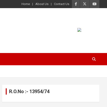
Home
About Us
Contact Us
R.O.No :- 13954/74