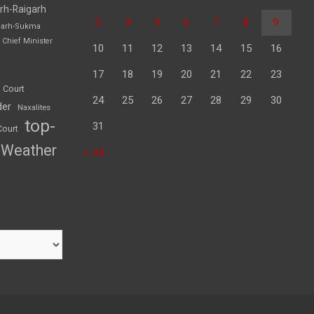
rh-Raigarh
3
4
5
6
7
8
9
garh-Sukma
Chief Minister
10
11
12
13
14
15
16
17
18
19
20
21
22
23
 Court
24
25
26
27
28
29
30
der
Naxalites
top-
31
Court
Weather
« Jul