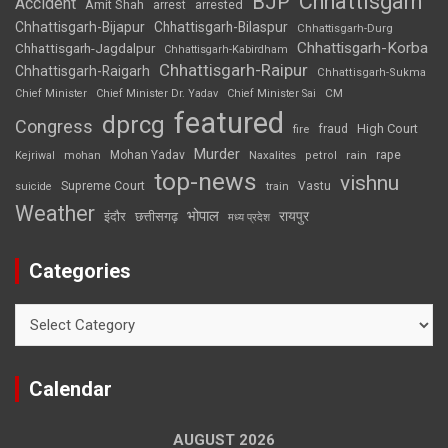
Chhattisgarh
BJP
Accident
Amit Shah
arrested
arrest
Chhattisgarh-Bijapur
Chhattisgarh-Bilaspur
Chhattisgarh-Durg
Chhattisgarh-Korba
Chhattisgarh-Jagdalpur
Chhattisgarh-Kabirdham
Chhattisgarh-Raipur
Chhattisgarh-Raigarh
Chhattisgarh-Sukma
CM
Chief Minister
Chief Minister Dr. Yadav
Chief Minister Sai
featured
dprcg
Congress
High Court
fire
fraud
Murder
rape
Mohan Yadav
Naxalites
rain
Kejriwal
mohan
petrol
top-news
vishnu
Supreme Court
Vastu
suicide
train
Weather
भोपाल
रायपुर
इंदौर
छत्तीसगढ़
मध्य प्रदेश
Categories
Categories
Calendar
AUGUST 2026