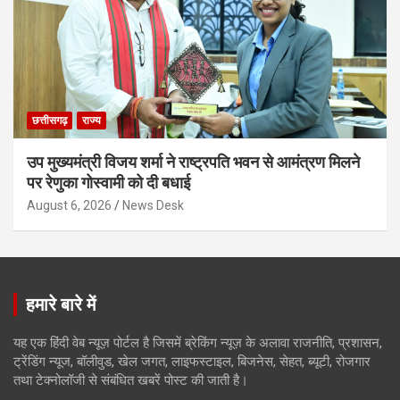
छत्तीसगढ़
राज्य
उप मुख्यमंत्री विजय शर्मा ने राष्ट्रपति भवन से आमंत्रण मिलने
पर रेणुका गोस्वामी को दी बधाई
August 6, 2026
News Desk
हमारे बारे में
यह एक हिंदी वेब न्यूज़ पोर्टल है जिसमें ब्रेकिंग न्यूज़ के अलावा राजनीति, प्रशासन,
ट्रेंडिंग न्यूज, बॉलीवुड, खेल जगत, लाइफस्टाइल, बिजनेस, सेहत, ब्यूटी, रोजगार
तथा टेक्नोलॉजी से संबंधित खबरें पोस्ट की जाती है।