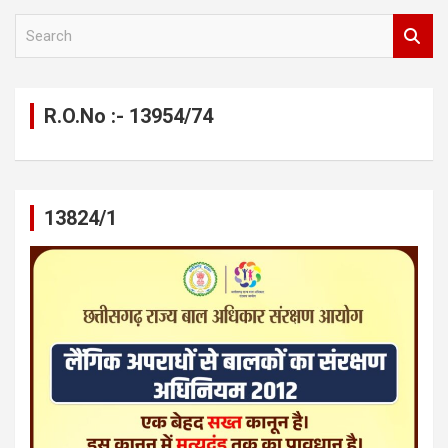
S
e
a
r
c
R.O.No :- 13954/74
h
13824/1