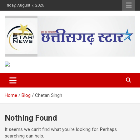
Skip
Friday, August 7, 2026
to
content
The Rising Voice of CG
Chhattisgarh Star
Home
Blog
Chetan Singh
Nothing Found
It seems we can’t find what you’re looking for. Perhaps
searching can help.