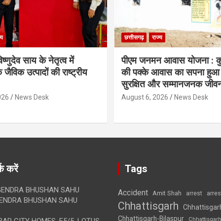
्य
छत्तीसगढ़
राज्य
िष्णुदेव साय के नेतृत्व में
पीएम जनमन आवास योजना : कु
 जैविक उत्पादों की राष्ट्रीय
की पक्के आवास का सपना हुआ प
सुरक्षित और सम्मानजनक जीव
026
News Desk
August 6, 2026
News Desk
क करें
Tags
ENDRA BHUSHAN SAHU
Accident
Amit Shah
arre
arrest
ENDRA BHUSHAN SAHU
Chhattisgarh
Chhattisgar
Chhattisgarh-Bilaspur
Chhattisgar
AR CITY HOMES, E5/5, LOTUS