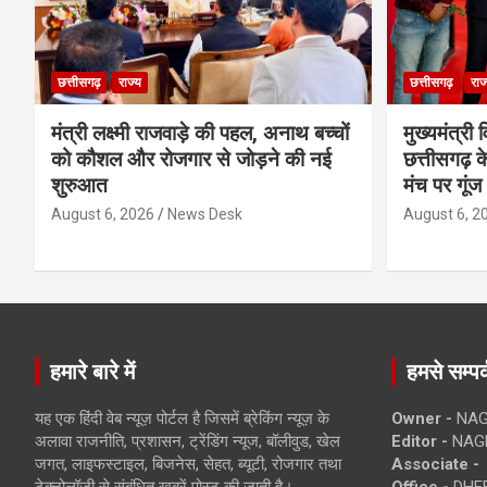
छत्तीसगढ़
राज्य
छत्तीसगढ़
राज
मंत्री लक्ष्मी राजवाड़े की पहल, अनाथ बच्चों
मुख्यमंत्री व
को कौशल और रोजगार से जोड़ने की नई
छत्तीसगढ़ के
शुरुआत
मंच पर गूंज
August 6, 2026
News Desk
August 6, 2
हमारे बारे में
हमसे सम्पर्
यह एक हिंदी वेब न्यूज़ पोर्टल है जिसमें ब्रेकिंग न्यूज़ के
Owner -
NAG
अलावा राजनीति, प्रशासन, ट्रेंडिंग न्यूज, बॉलीवुड, खेल
Editor -
NAG
जगत, लाइफस्टाइल, बिजनेस, सेहत, ब्यूटी, रोजगार तथा
Associate -
टेक्नोलॉजी से संबंधित खबरें पोस्ट की जाती है।
Office -
DHEB