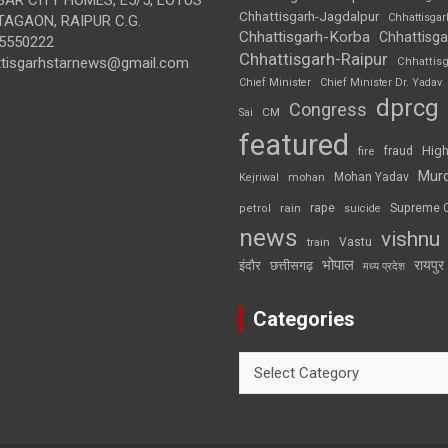
Chhattisgarh-Jagdalpur
Chhattisga
AGAON, RAIPUR C.G.
Chhattisgarh-Korba
Chhattisga
5550222
Chhattisgarh-Raipur
ttisgarhstarnews@gmail.com
Chhattis
Chief Minister
Chief Minister Dr. Yadav
dprcg
Congress
CM
Sai
featured
High
fire
fraud
Mur
Mohan Yadav
Kejriwal
mohan
rape
Supreme 
rain
petrol
suicide
news
vishnu
Vastu
train
भोपाल
रायपुर
इंदौर
छत्तीसगढ़
मध्य प्रदेश
Categories
Categories