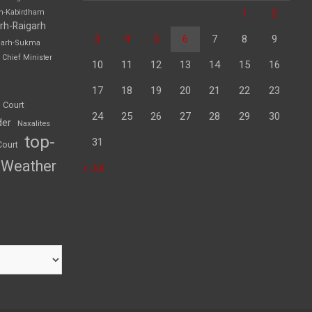
1
2
rh-Kabirdham
rh-Raigarh
3
4
5
6
7
8
9
garh-Sukma
Chief Minister
10
11
12
13
14
15
16
17
18
19
20
21
22
23
 Court
24
25
26
27
28
29
30
der
Naxalites
top-
31
Court
Weather
« Jul