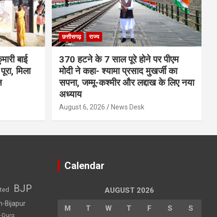
छत्तीसगढ़
राज्य
मारी बाई
370 हटने के 7 साल पूरे होने पर पीएम
ूरा, मिला
मोदी ने कहा- श्यामा प्रसाद मुखर्जी का
न
सपना, जम्मू-कश्मीर और लद्दाख के लिए नया
अध्याय
August 6, 2026
News Desk
Calendar
BJP
sted
AUGUST 2026
h-Bijapur
M
T
W
T
F
S
S
h-Durg