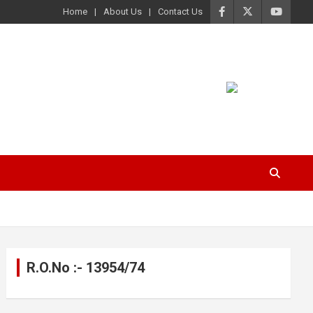
Home
About Us
Contact Us
R.O.No :- 13954/74