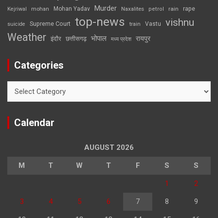
Murder
rape
Mohan Yadav
Naxalites
rain
Kejriwal
mohan
petrol
top-news
vishnu
Supreme Court
Vastu
suicide
train
Weather
भोपाल
रायपुर
इंदौर
छत्तीसगढ़
मध्य प्रदेश
Categories
Categories
Calendar
AUGUST 2026
M
T
W
T
F
S
S
1
2
3
4
5
6
7
8
9