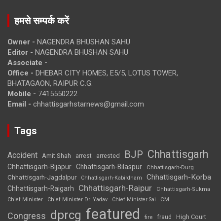
हमसे सम्पर्क करें
Owner -
NAGENDRA BHUSHAN SAHU
Editor -
NAGENDRA BHUSHAN SAHU
Associate -
Office -
DHEBAR CITY HOMES, E5/5, LOTUS TOWER,
BHATAGAON, RAIPUR C.G.
Mobile -
7415550222
Email -
chhattisgarhstarnews@gmail.com
Tags
Chhattisgarh
BJP
Accident
Amit Shah
arrested
arrest
Chhattisgarh-Bijapur
Chhattisgarh-Bilaspur
Chhattisgarh-Durg
Chhattisgarh-Korba
Chhattisgarh-Jagdalpur
Chhattisgarh-Kabirdham
Chhattisgarh-Raipur
Chhattisgarh-Raigarh
Chhattisgarh-Sukma
CM
Chief Minister
Chief Minister Dr. Yadav
Chief Minister Sai
featured
dprcg
Congress
High Court
fire
fraud