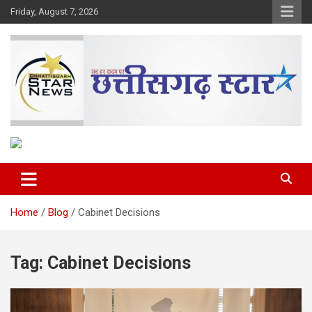
Skip
Friday, August 7, 2026
to
content
The Rising Voice of CG
Chhattisgarh Star
Home
Blog
Cabinet Decisions
Tag:
Cabinet Decisions