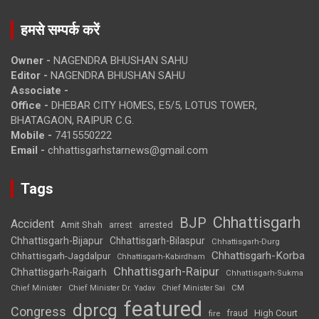
हमसे सम्पर्क करें
Owner -
NAGENDRA BHUSHAN SAHU
Editor -
NAGENDRA BHUSHAN SAHU
Associate -
Office -
DHEBAR CITY HOMES, E5/5, LOTUS TOWER,
BHATAGAON, RAIPUR C.G.
Mobile -
7415550222
Email -
chhattisgarhstarnews@gmail.com
Tags
Chhattisgarh
BJP
Accident
Amit Shah
arrested
arrest
Chhattisgarh-Bijapur
Chhattisgarh-Bilaspur
Chhattisgarh-Durg
Chhattisgarh-Korba
Chhattisgarh-Jagdalpur
Chhattisgarh-Kabirdham
Chhattisgarh-Raipur
Chhattisgarh-Raigarh
Chhattisgarh-Sukma
CM
Chief Minister
Chief Minister Dr. Yadav
Chief Minister Sai
featured
dprcg
Congress
High Court
fire
fraud