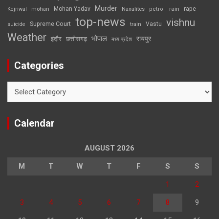
Murder
rape
Mohan Yadav
Naxalites
rain
Kejriwal
mohan
petrol
top-news
vishnu
Supreme Court
Vastu
suicide
train
Weather
भोपाल
रायपुर
इंदौर
छत्तीसगढ़
मध्य प्रदेश
Categories
Categories
Calendar
AUGUST 2026
M
T
W
T
F
S
S
1
2
3
4
5
6
7
8
9