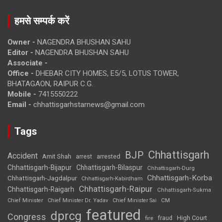
हमसे सम्पर्क करें
Owner -
NAGENDRA BHUSHAN SAHU
Editor -
NAGENDRA BHUSHAN SAHU
Associate -
Office -
DHEBAR CITY HOMES, E5/5, LOTUS TOWER,
BHATAGAON, RAIPUR C.G.
Mobile -
7415550222
Email -
chhattisgarhstarnews@gmail.com
Tags
Chhattisgarh
BJP
Accident
Amit Shah
arrested
arrest
Chhattisgarh-Bijapur
Chhattisgarh-Bilaspur
Chhattisgarh-Durg
Chhattisgarh-Korba
Chhattisgarh-Jagdalpur
Chhattisgarh-Kabirdham
Chhattisgarh-Raipur
Chhattisgarh-Raigarh
Chhattisgarh-Sukma
CM
Chief Minister
Chief Minister Dr. Yadav
Chief Minister Sai
featured
dprcg
Congress
High Court
fire
fraud