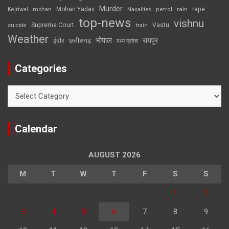
Murder
rape
Mohan Yadav
Naxalites
rain
Kejriwal
mohan
petrol
top-news
vishnu
Supreme Court
Vastu
suicide
train
Weather
भोपाल
रायपुर
इंदौर
छत्तीसगढ़
मध्य प्रदेश
Categories
Categories
Calendar
AUGUST 2026
M
T
W
T
F
S
S
1
2
3
4
5
6
7
8
9