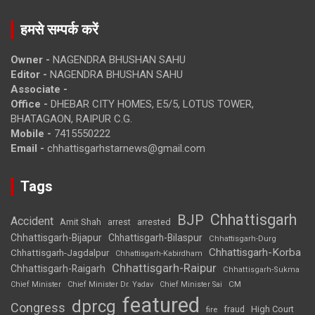
हमसे सम्पर्क करें
Owner -
NAGENDRA BHUSHAN SAHU
Editor -
NAGENDRA BHUSHAN SAHU
Associate -
Office -
DHEBAR CITY HOMES, E5/5, LOTUS TOWER,
BHATAGAON, RAIPUR C.G.
Mobile -
7415550222
Email -
chhattisgarhstarnews@gmail.com
Tags
Chhattisgarh
BJP
Accident
Amit Shah
arrested
arrest
Chhattisgarh-Bijapur
Chhattisgarh-Bilaspur
Chhattisgarh-Durg
Chhattisgarh-Korba
Chhattisgarh-Jagdalpur
Chhattisgarh-Kabirdham
Chhattisgarh-Raipur
Chhattisgarh-Raigarh
Chhattisgarh-Sukma
CM
Chief Minister
Chief Minister Dr. Yadav
Chief Minister Sai
featured
dprcg
Congress
High Court
fire
fraud