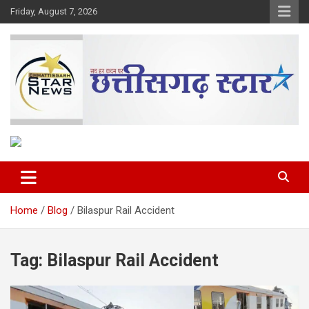
Skip
Friday, August 7, 2026
to
content
The Rising Voice of CG
Chhattisgarh Star
Home
Blog
Bilaspur Rail Accident
Tag:
Bilaspur Rail Accident