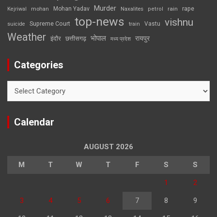
Murder
rape
Mohan Yadav
Naxalites
rain
Kejriwal
mohan
petrol
top-news
vishnu
Supreme Court
Vastu
suicide
train
Weather
भोपाल
रायपुर
इंदौर
छत्तीसगढ़
मध्य प्रदेश
Categories
Categories
Calendar
AUGUST 2026
M
T
W
T
F
S
S
1
2
3
4
5
6
7
8
9