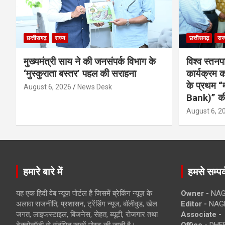
छत्तीसगढ़
राज्य
छत्तीसगढ़
राज
मुख्यमंत्री साय ने की जनसंपर्क विभाग के
विश्व स्तनप
‘मुस्कुराता बस्तर’ पहल की सराहना
कार्यक्रम
के प्रथम “
August 6, 2026
News Desk
Bank)” की
August 6, 2
हमारे बारे में
हमसे सम्पर्
यह एक हिंदी वेब न्यूज़ पोर्टल है जिसमें ब्रेकिंग न्यूज़ के
Owner -
NAG
अलावा राजनीति, प्रशासन, ट्रेंडिंग न्यूज, बॉलीवुड, खेल
Editor -
NAG
जगत, लाइफस्टाइल, बिजनेस, सेहत, ब्यूटी, रोजगार तथा
Associate -
टेक्नोलॉजी से संबंधित खबरें पोस्ट की जाती है।
Office -
DHEB