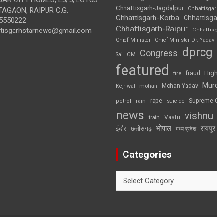
Chhattisgarh-Jagdalpur
Chhattisga
AGAON, RAIPUR C.G.
Chhattisgarh-Korba
Chhattisga
5550222
Chhattisgarh-Raipur
ttisgarhstarnews@gmail.com
Chhattis
Chief Minister
Chief Minister Dr. Yadav
dprcg
Congress
CM
Sai
featured
High
fire
fraud
Mur
Mohan Yadav
Kejriwal
mohan
rape
Supreme 
rain
petrol
suicide
news
vishnu
Vastu
train
भोपाल
रायपुर
इंदौर
छत्तीसगढ़
मध्य प्रदेश
Categories
Categories