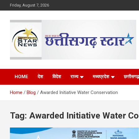
Skip
Friday, August 7, 2026
to
content
The Rising Voice of CG
Chhattisgarh Star
HOME
देश
विदेश
राज्य
मध्यप्रदेश
छत्तीसगढ़
Home
Blog
Awarded Initiative Water Conservation
Tag:
Awarded Initiative Water C