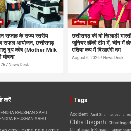
्य
छत्तीसगढ़
राज्य
ान सप्ताह के राज्य स्तरीय
छत्तीसगढ़ की दो खिलाड़ी भारत
 का सफल आयोजन, छत्तीसगढ़
जूनियर हॉकी टीम में, चीन में होन
मातृ दूध कोष (Mother Milk
एशिया कप में दिखाएंगी दम
 घोषणा
August 6, 2026
News Desk
026
News Desk
क करें
Tags
ENDRA BHUSHAN SAHU
Accident
Amit Shah
arre
arrest
ENDRA BHUSHAN SAHU
Chhattisgarh
Chhattisgar
Chhattisgarh-Bilaspur
Chhattisgar
AR CITY HOMES, E5/5, LOTUS