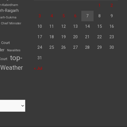
1
2
rh-Kabirdham
rh-Raigarh
3
4
5
6
7
8
9
garh-Sukma
Chief Minister
10
11
12
13
14
15
16
17
18
19
20
21
22
23
 Court
24
25
26
27
28
29
30
der
Naxalites
top-
31
Court
Weather
« Jul