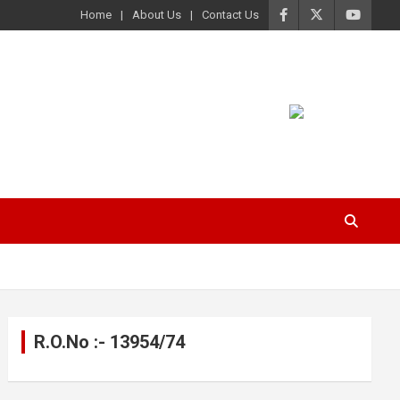
Home
About Us
Contact Us
R.O.No :- 13954/74