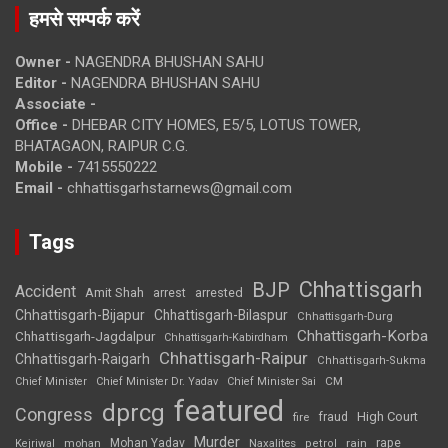
हमसे सम्पर्क करें
Owner -
NAGENDRA BHUSHAN SAHU
Editor -
NAGENDRA BHUSHAN SAHU
Associate -
Office -
DHEBAR CITY HOMES, E5/5, LOTUS TOWER,
BHATAGAON, RAIPUR C.G.
Mobile -
7415550222
Email -
chhattisgarhstarnews@gmail.com
Tags
Chhattisgarh
BJP
Accident
Amit Shah
arrested
arrest
Chhattisgarh-Bijapur
Chhattisgarh-Bilaspur
Chhattisgarh-Durg
Chhattisgarh-Korba
Chhattisgarh-Jagdalpur
Chhattisgarh-Kabirdham
Chhattisgarh-Raipur
Chhattisgarh-Raigarh
Chhattisgarh-Sukma
CM
Chief Minister
Chief Minister Dr. Yadav
Chief Minister Sai
featured
dprcg
Congress
High Court
fire
fraud
Murder
rape
Mohan Yadav
Naxalites
rain
Kejriwal
mohan
petrol