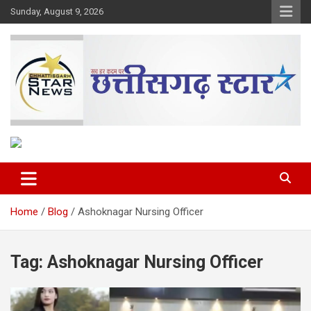
Skip
Sunday, August 9, 2026
to
content
The Rising Voice of CG
Chhattisgarh Star
Home
Blog
Ashoknagar Nursing Officer
Tag:
Ashoknagar Nursing Officer