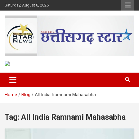
Skip
Saturday, August 8, 2026
to
content
The Rising Voice of CG
Chhattisgarh Star
Home
Blog
All India Ramnami Mahasabha
Tag:
All India Ramnami Mahasabha