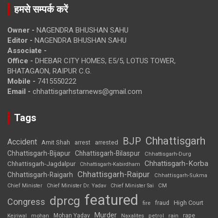
हमसे सम्पर्क करें
Owner -
NAGENDRA BHUSHAN SAHU
Editor -
NAGENDRA BHUSHAN SAHU
Associate -
Office -
DHEBAR CITY HOMES, E5/5, LOTUS TOWER,
BHATAGAON, RAIPUR C.G.
Mobile -
7415550222
Email -
chhattisgarhstarnews@gmail.com
Tags
Chhattisgarh
BJP
Accident
Amit Shah
arrested
arrest
Chhattisgarh-Bijapur
Chhattisgarh-Bilaspur
Chhattisgarh-Durg
Chhattisgarh-Korba
Chhattisgarh-Jagdalpur
Chhattisgarh-Kabirdham
Chhattisgarh-Raipur
Chhattisgarh-Raigarh
Chhattisgarh-Sukma
CM
Chief Minister
Chief Minister Dr. Yadav
Chief Minister Sai
featured
dprcg
Congress
High Court
fire
fraud
Murder
rape
Mohan Yadav
Naxalites
rain
Kejriwal
mohan
petrol