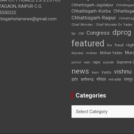
Chhattisgarh-Jagdalpur
Chhattisga
AGAON, RAIPUR C.G.
Chhattisgarh-Korba
Chhattisga
5550222
Chhattisgarh-Raipur
ttisgarhstarnews@gmail.com
Chhattis
Chief Minister
Chief Minister Dr. Yadav
dprcg
Congress
CM
Sai
featured
High
fire
fraud
Mur
Mohan Yadav
Kejriwal
mohan
rape
Supreme 
rain
petrol
suicide
news
vishnu
Vastu
train
भोपाल
रायपुर
इंदौर
छत्तीसगढ़
मध्य प्रदेश
Categories
Categories