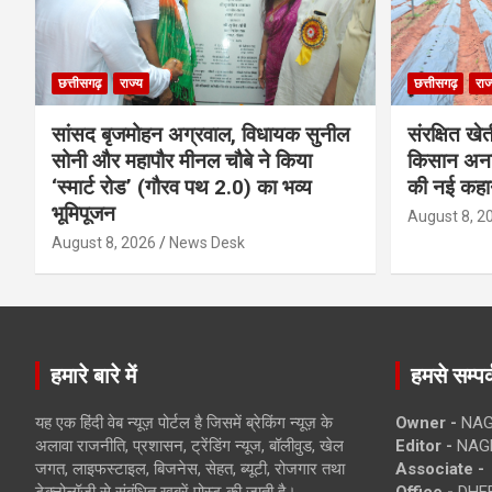
छत्तीसगढ़
राज्य
छत्तीसगढ़
राज
सांसद बृजमोहन अग्रवाल, विधायक सुनील
संरक्षित खे
सोनी और महापौर मीनल चौबे ने किया
किसान अनार
‘स्मार्ट रोड’ (गौरव पथ 2.0) का भव्य
की नई कहा
भूमिपूजन
August 8, 2
August 8, 2026
News Desk
हमारे बारे में
हमसे सम्पर्
यह एक हिंदी वेब न्यूज़ पोर्टल है जिसमें ब्रेकिंग न्यूज़ के
Owner -
NAG
अलावा राजनीति, प्रशासन, ट्रेंडिंग न्यूज, बॉलीवुड, खेल
Editor -
NAG
जगत, लाइफस्टाइल, बिजनेस, सेहत, ब्यूटी, रोजगार तथा
Associate -
टेक्नोलॉजी से संबंधित खबरें पोस्ट की जाती है।
Office -
DHEB