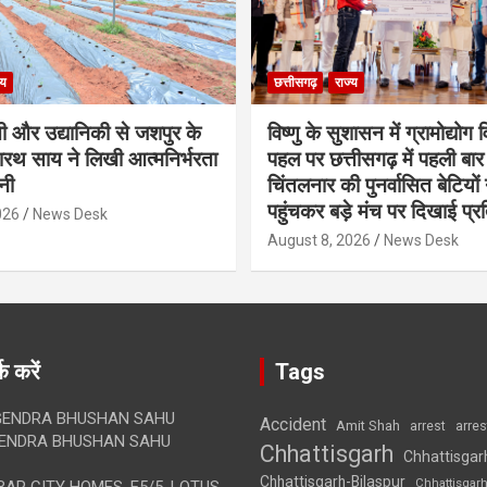
्य
छत्तीसगढ़
राज्य
ती और उद्यानिकी से जशपुर के
विष्णु के सुशासन में ग्रामोद्योग
थ साय ने लिखी आत्मनिर्भरता
पहल पर छत्तीसगढ़ में पहली बार
नी
चिंतलनार की पुनर्वासित बेटियों 
पहुंचकर बड़े मंच पर दिखाई प्र
026
News Desk
August 8, 2026
News Desk
क करें
Tags
ENDRA BHUSHAN SAHU
Accident
Amit Shah
arre
arrest
ENDRA BHUSHAN SAHU
Chhattisgarh
Chhattisgar
Chhattisgarh-Bilaspur
Chhattisgar
AR CITY HOMES, E5/5, LOTUS