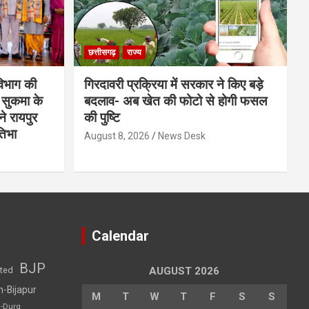
छत्तीसगढ़
राज्य
 विभाग की
गिरदावरी प्रक्रिया में सरकार ने किए बड़े
 सुकमा के
बदलाव- अब खेत की फोटो से होगी फसल
ने रायपुर
की पुष्टि
तिभा
August 8, 2026
News Desk
Calendar
BJP
sted
AUGUST 2026
h-Bijapur
M
T
W
T
F
S
S
h-Durg