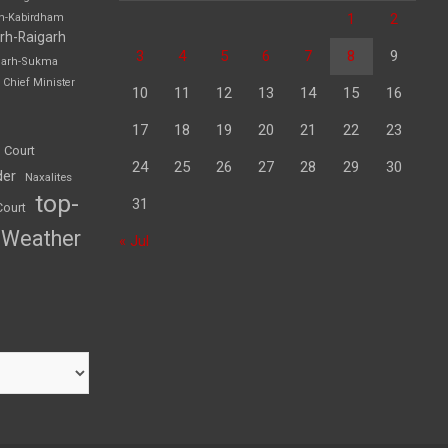
1
2
rh-Kabirdham
rh-Raigarh
3
4
5
6
7
8
9
garh-Sukma
Chief Minister
10
11
12
13
14
15
16
17
18
19
20
21
22
23
 Court
24
25
26
27
28
29
30
der
Naxalites
top-
31
Court
Weather
« Jul