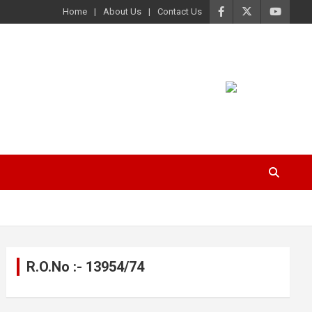
Home
About Us
Contact Us
R.O.No :- 13954/74