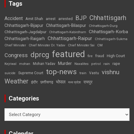
Tags
Chhattisgarh
BJP
Accident
Amit Shah
arrested
arrest
Chhattisgarh-Bijapur
Chhattisgarh-Bilaspur
Chhattisgarh-Durg
Chhattisgarh-Korba
Chhattisgarh-Jagdalpur
Chhattisgarh-Kabirdham
Chhattisgarh-Raipur
Chhattisgarh-Raigarh
Chhattisgarh-Sukma
CM
Chief Minister
Chief Minister Dr. Yadav
Chief Minister Sai
featured
dprcg
Congress
High Court
fire
fraud
Murder
rape
Mohan Yadav
Naxalites
rain
Kejriwal
mohan
petrol
top-news
vishnu
Supreme Court
Vastu
suicide
train
Weather
भोपाल
रायपुर
इंदौर
छत्तीसगढ़
मध्य प्रदेश
Categories
Categories
Calendar