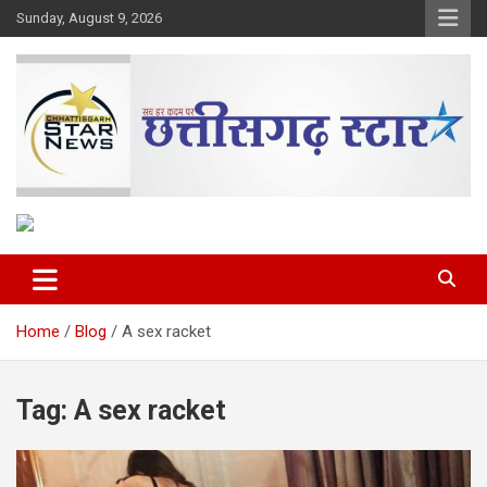
Skip
Sunday, August 9, 2026
to
content
The Rising Voice of CG
Chhattisgarh Star
Home
Blog
A sex racket
Tag:
A sex racket