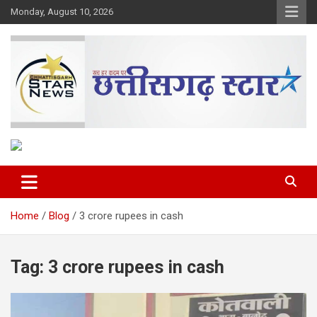
Skip
Monday, August 10, 2026
to
content
The Rising Voice of CG
Chhattisgarh Star
Home
Blog
3 crore rupees in cash
Tag:
3 crore rupees in cash