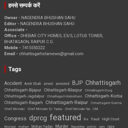
हमसे सम्पर्क करें
Owner -
NAGENDRA BHUSHAN SAHU
Editor -
NAGENDRA BHUSHAN SAHU
Associate -
Office -
DHEBAR CITY HOMES, E5/5, LOTUS TOWER,
BHATAGAON, RAIPUR C.G.
Mobile -
7415550222
Email -
chhattisgarhstarnews@gmail.com
Tags
Chhattisgarh
BJP
Accident
Amit Shah
arrested
arrest
Chhattisgarh-Bijapur
Chhattisgarh-Bilaspur
Chhattisgarh-Durg
Chhattisgarh-Korba
Chhattisgarh-Jagdalpur
Chhattisgarh-Kabirdham
Chhattisgarh-Raipur
Chhattisgarh-Raigarh
Chhattisgarh-Sukma
CM
Chief Minister
Chief Minister Dr. Yadav
Chief Minister Sai
featured
dprcg
Congress
High Court
fire
fraud
Murder
rape
Mohan Yadav
Naxalites
rain
Kejriwal
mohan
petrol