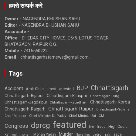
हमसे सम्पर्क करें
Owner -
NAGENDRA BHUSHAN SAHU
Editor -
NAGENDRA BHUSHAN SAHU
Associate -
Office -
DHEBAR CITY HOMES, E5/5, LOTUS TOWER,
BHATAGAON, RAIPUR C.G.
Mobile -
7415550222
Email -
chhattisgarhstarnews@gmail.com
Tags
Chhattisgarh
BJP
Accident
Amit Shah
arrested
arrest
Chhattisgarh-Bijapur
Chhattisgarh-Bilaspur
Chhattisgarh-Durg
Chhattisgarh-Korba
Chhattisgarh-Jagdalpur
Chhattisgarh-Kabirdham
Chhattisgarh-Raipur
Chhattisgarh-Raigarh
Chhattisgarh-Sukma
CM
Chief Minister
Chief Minister Dr. Yadav
Chief Minister Sai
featured
dprcg
Congress
High Court
fire
fraud
Murder
rape
Mohan Yadav
Naxalites
rain
Kejriwal
mohan
petrol