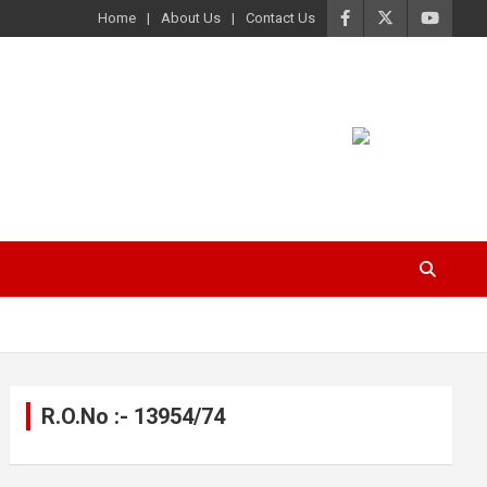
Home
About Us
Contact Us
R.O.No :- 13954/74