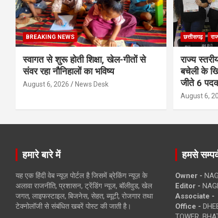
BREAKING NEWS
छत्तीसगढ़
राज
स्वागत से शुरू होती शिक्षा, खेल-गीतों से
राज्य स्तरीय
संवर रहा नौनिहालों का भविष्य
बचेली के खि
जीते 6 पद
August 6, 2026
News Desk
August 6, 2
हमारे बारे में
हमसे सम्पर्
यह एक हिंदी वेब न्यूज़ पोर्टल है जिसमें ब्रेकिंग न्यूज़ के
Owner -
NAG
अलावा राजनीति, प्रशासन, ट्रेंडिंग न्यूज, बॉलीवुड, खेल
Editor -
NAG
जगत, लाइफस्टाइल, बिजनेस, सेहत, ब्यूटी, रोजगार तथा
Associate -
टेक्नोलॉजी से संबंधित खबरें पोस्ट की जाती है।
Office -
DHEB
TOWER, BHAT