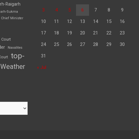
rh-Raigarh
3
4
5
6
7
8
9
garh-Sukma
Chief Minister
10
11
12
13
14
15
16
17
18
19
20
21
22
23
 Court
24
25
26
27
28
29
30
der
Naxalites
top-
31
Court
Weather
« Jul