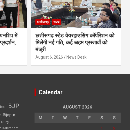
छत्तीसगढ़
राज्य
ियनशिप में
छत्तीसगढ़ स्टेट वेयरहाउसिंग कॉर्पोरेशन को
प्रदर्शन,
मिलेगी नई गति, कई अहम प्रस्तावों को
मंजूरी
August 6, 2026
News Desk
Calendar
BJP
sted
AUGUST 2026
h-Bijapur
M
T
W
T
F
S
S
h-Durg
1
2
rh-Kabirdham