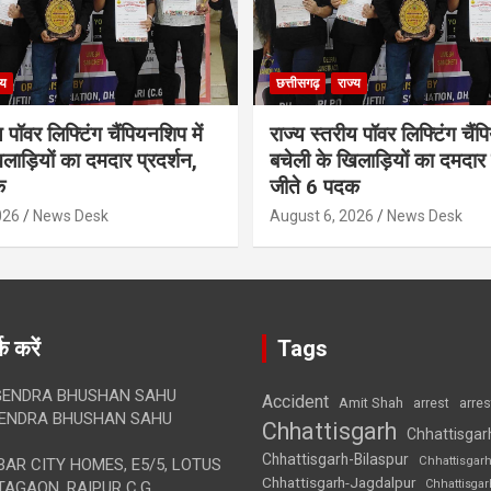
्य
छत्तीसगढ़
राज्य
 पॉवर लिफ्टिंग चैंपियनशिप में
राज्य स्तरीय पॉवर लिफ्टिंग चैंप
लाड़ियों का दमदार प्रदर्शन,
बचेली के खिलाड़ियों का दमदार 
क
जीते 6 पदक
026
News Desk
August 6, 2026
News Desk
क करें
Tags
ENDRA BHUSHAN SAHU
Accident
Amit Shah
arre
arrest
ENDRA BHUSHAN SAHU
Chhattisgarh
Chhattisgar
Chhattisgarh-Bilaspur
Chhattisgar
AR CITY HOMES, E5/5, LOTUS
Chhattisgarh-Jagdalpur
Chhattisga
AGAON, RAIPUR C.G.