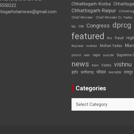
Chhattisgarh-Korba
Chhattisga
5550222
Chhattisgarh-Raipur
ttisgarhstarnews@gmail.com
Chhattis
Chief Minister
Chief Minister Dr. Yadav
dprcg
Congress
CM
Sai
featured
High
fire
fraud
Mur
Mohan Yadav
Kejriwal
mohan
rape
Supreme 
rain
petrol
suicide
news
vishnu
Vastu
train
भोपाल
रायपुर
इंदौर
छत्तीसगढ़
मध्य प्रदेश
Categories
Categories