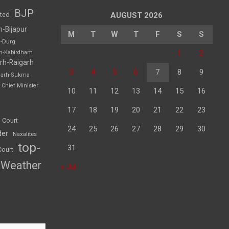
BJP
sted
AUGUST 2026
h-Bijapur
M
T
W
T
F
S
S
h-Durg
1
2
rh-Kabirdham
rh-Raigarh
3
4
5
6
7
8
9
garh-Sukma
Chief Minister
10
11
12
13
14
15
16
17
18
19
20
21
22
23
 Court
24
25
26
27
28
29
30
der
Naxalites
top-
31
Court
Weather
« Jul