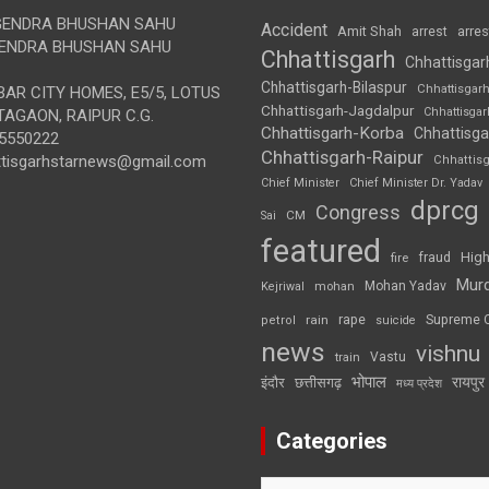
ENDRA BHUSHAN SAHU
Accident
Amit Shah
arre
arrest
ENDRA BHUSHAN SAHU
Chhattisgarh
Chhattisgar
Chhattisgarh-Bilaspur
Chhattisgar
AR CITY HOMES, E5/5, LOTUS
Chhattisgarh-Jagdalpur
Chhattisga
AGAON, RAIPUR C.G.
Chhattisgarh-Korba
Chhattisga
5550222
Chhattisgarh-Raipur
ttisgarhstarnews@gmail.com
Chhattis
Chief Minister
Chief Minister Dr. Yadav
dprcg
Congress
CM
Sai
featured
High
fire
fraud
Mur
Mohan Yadav
Kejriwal
mohan
rape
Supreme 
rain
petrol
suicide
news
vishnu
Vastu
train
भोपाल
रायपुर
इंदौर
छत्तीसगढ़
मध्य प्रदेश
Categories
Categories