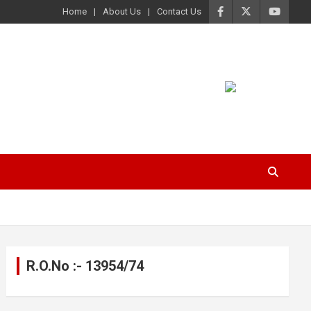
Home
About Us
Contact Us
R.O.No :- 13954/74